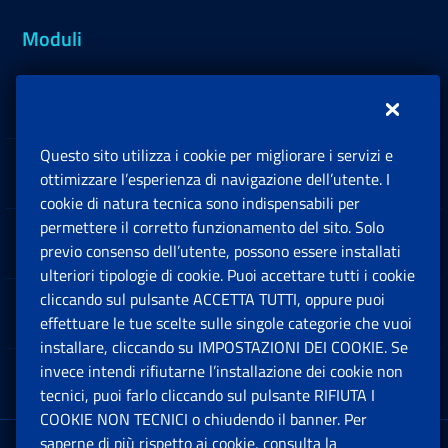
Moduli
Inps.design
Questo sito utilizza i cookie per migliorare i servizi e
Sedi e Contatti
ottimizzare l’esperienza di navigazione dell’utente. I
Ap
cookie di natura tecnica sono indispensabili per
permettere il corretto funzionamento del sito. Solo
Software
previo consenso dell’utente, possono essere installati
Ap
ulteriori tipologie di cookie. Puoi accettare tutti i cookie
cliccando sul pulsante ACCETTA TUTTI, oppure puoi
Note Legali
effettuare le tue scelte sulle singole categorie che vuoi
Ap
installare, cliccando su IMPOSTAZIONI DEI COOKIE. Se
invece intendi rifiutarne l’installazione dei cookie non
App mobile
Ap
tecnici, puoi farlo cliccando sul pulsante RIFIUTA I
COOKIE NON TECNICI o chiudendo il banner. Per
saperne di più rispetto ai cookie, consulta la