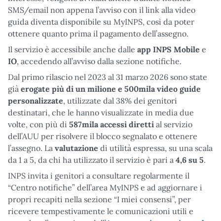
SMS/email non appena l’avviso con il link alla video
guida diventa disponibile su MyINPS, così da poter
ottenere quanto prima il pagamento dell’assegno.
Il servizio è accessibile anche dalle
app INPS Mobile
e
IO
, accedendo all’avviso dalla sezione notifiche.
Dal primo rilascio nel 2023 al 31 marzo 2026 sono state
già
erogate più di un milione e 500mila video guide
personalizzate
, utilizzate dal 38% dei genitori
destinatari, che le hanno visualizzate in media due
volte, con più di
587mila accessi diretti
al servizio
dell’AUU per risolvere il blocco segnalato e ottenere
l’assegno. La
valutazione
di utilità espressa, su una scala
da 1 a 5, da chi ha utilizzato il servizio è pari a
4,6 su 5
.
INPS invita i genitori a consultare regolarmente il
“Centro notifiche” dell’area MyINPS e ad aggiornare i
propri recapiti nella sezione “I miei consensi”, per
ricevere tempestivamente le comunicazioni utili e