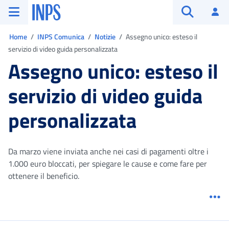
Vai al menu principale
Vai al contenuto principale
Vai al pie' di pagina
INPS ()
Ac
Apri cerca
Ti trovi in:
Home
INPS Comunica
Notizie
Assegno unico: esteso il
servizio di video guida personalizzata
Assegno unico: esteso il
servizio di video guida
personalizzata
Da marzo viene inviata anche nei casi di pagamenti oltre i
1.000 euro bloccati, per spiegare le cause e come fare per
ottenere il beneficio.
Me