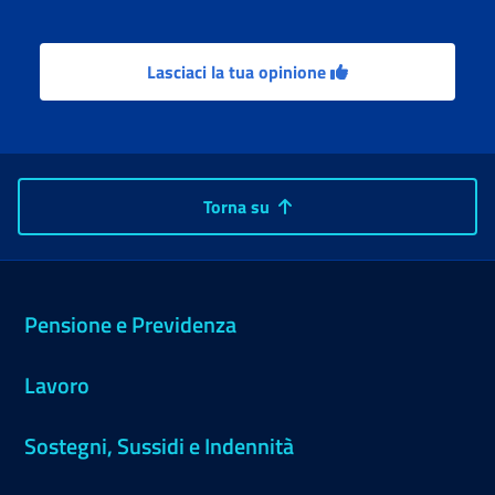
Lasciaci la tua opinione
Torna su
Pensione e Previdenza
Lavoro
Sostegni, Sussidi e Indennità