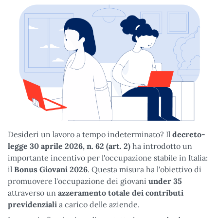
Desideri un lavoro a tempo indeterminato? Il
decreto-
legge 30 aprile 2026, n. 62 (art. 2)
ha introdotto un
importante incentivo per l'occupazione stabile in Italia:
il
Bonus Giovani 2026
. Questa misura ha l'obiettivo di
promuovere l'occupazione dei giovani
under 35
attraverso un
azzeramento totale dei contributi
previdenziali
a carico delle aziende.