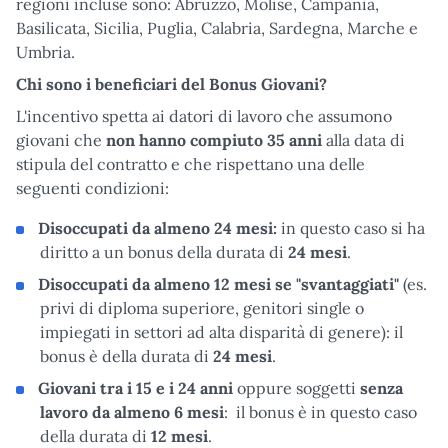
regioni incluse sono: Abruzzo, Molise, Campania,
Basilicata, Sicilia, Puglia, Calabria, Sardegna, Marche e
Umbria.
Chi sono i beneficiari del Bonus Giovani?
L'incentivo spetta ai datori di lavoro che assumono
giovani che
non hanno compiuto 35 anni
alla data di
stipula del contratto e che rispettano una delle
seguenti condizioni:
Disoccupati da almeno 24 mesi:
in questo caso si ha
diritto a un bonus della durata di
24 mesi
.
Disoccupati da almeno 12 mesi se "svantaggiati"
(es.
privi di diploma superiore, genitori single o
impiegati in settori ad alta disparità di genere): il
bonus è della durata di
24 mesi
.
Giovani tra i 15 e i 24 anni
oppure soggetti
senza
lavoro da almeno 6 mesi
: il bonus è in questo caso
della durata di
12 mesi
.