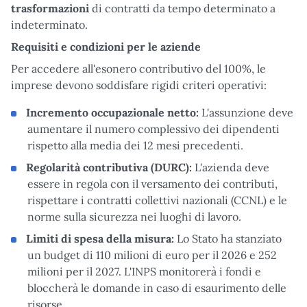
trasformazioni
di contratti da tempo determinato a
indeterminato.
Requisiti e condizioni per le aziende
Per accedere all'esonero contributivo del 100%, le
imprese devono soddisfare rigidi criteri operativi:
Incremento occupazionale netto:
L'assunzione deve
aumentare il numero complessivo dei dipendenti
rispetto alla media dei 12 mesi precedenti.
Regolarità contributiva (DURC):
L'azienda deve
essere in regola con il versamento dei contributi,
rispettare i contratti collettivi nazionali (CCNL) e le
norme sulla sicurezza nei luoghi di lavoro.
Limiti di spesa della misura:
Lo Stato ha stanziato
un budget di 110 milioni di euro per il 2026 e 252
milioni per il 2027. L'INPS monitorerà i fondi e
bloccherà le domande in caso di esaurimento delle
risorse.