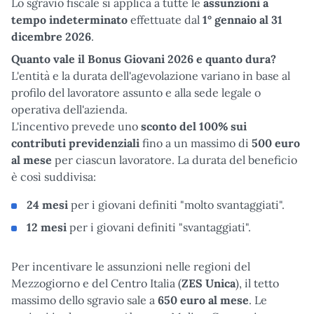
Lo sgravio fiscale si applica a tutte le
assunzioni a
tempo indeterminato
effettuate dal
1° gennaio al 31
dicembre 2026
.
Quanto vale il Bonus Giovani 2026 e quanto dura?
L'entità e la durata dell'agevolazione variano in base al
profilo del lavoratore assunto e alla sede legale o
operativa dell'azienda.
L'incentivo prevede uno
sconto del 100% sui
contributi previdenziali
fino a un massimo di
500 euro
al mese
per ciascun lavoratore. La durata del beneficio
è così suddivisa:
24 mesi
per i giovani definiti "molto svantaggiati".
12 mesi
per i giovani definiti "svantaggiati".
Per incentivare le assunzioni nelle regioni del
Mezzogiorno e del Centro Italia (
ZES Unica
), il tetto
massimo dello sgravio sale a
650 euro al mese
. Le