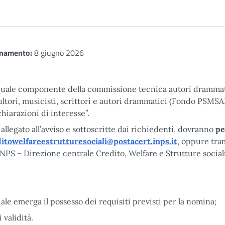
rnamento:
8 giugno 2026
quale componente della commissione tecnica autori drammat
ultori, musicisti, scrittori e autori drammatici (Fondo PSMSA
hiarazioni di interesse”.
allegato all’avviso e sottoscritte dai richiedenti, dovranno
pe
ditowelfareestrutturesociali@postacert.inps.it
, oppure tra
INPS – Direzione centrale Credito, Welfare e Strutture sociali
quale emerga il possesso dei requisiti previsti per la nomina;
 validità.