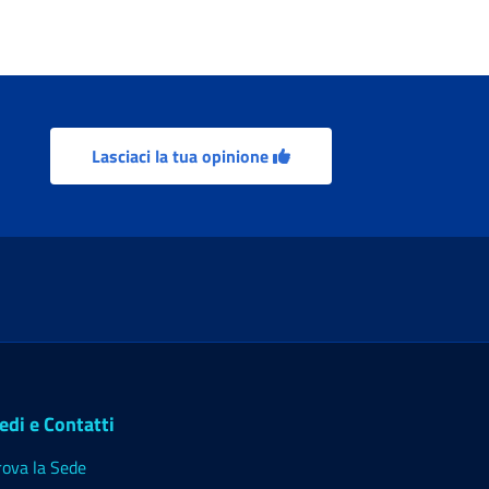
Lasciaci la tua opinione
edi e Contatti
rova la Sede