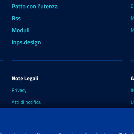
Patto con l'utenza
C
Rss
M
Moduli
M
Inps.design
Note Legali
A
Privacy
I
Atti di notifica
U
Impostazioni dei cookie
I
I