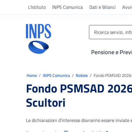
Vai al menu principale
Vai al contenuto principale
Vai al pie' di pagina
L'Istituto
INPS Comunica
Dati e Bilanci
Avvi
INPS ()
Pensione e Prev
Ti trovi in:
Home
INPS Comunica
Notizie
Fondo PSMSAD 2026: ri
Fondo PSMSAD 2026: 
Scultori
Le dichiarazioni d’interesse dovranno essere inviate e