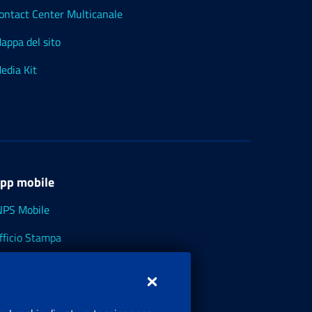
ontact Center Multicanale
appa del sito
edia Kit
pp mobile
NPS Mobile
fficio Stampa
NPS - Museo Multimediale
NPS Cassetto Artigiani e Commercianti