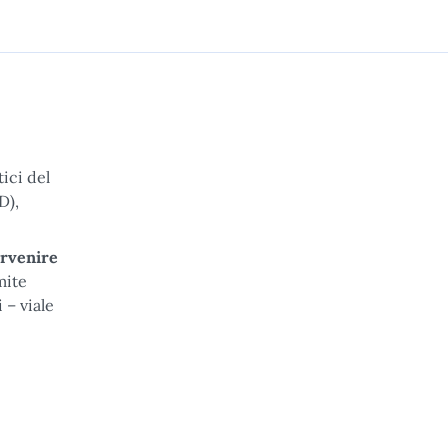
ici del
D),
rvenire
mite
 – viale