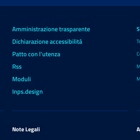
Amministrazione trasparente
S
Dichiarazione accessibilità
T
Patto con l'utenza
C
Rss
M
Moduli
M
Inps.design
Note Legali
A