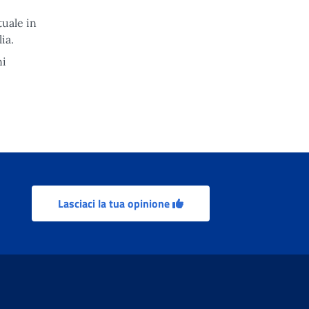
tuale in
ia.
ni
Lasciaci la tua opinione