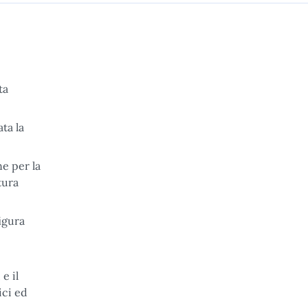
ta
ata la
ne per la
tura
igura
e il
ici ed