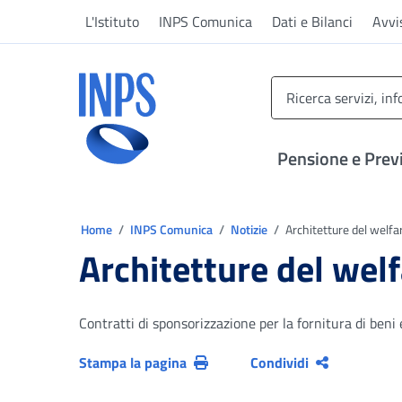
Vai al menu principale
Vai al contenuto principale
Vai al pie' di pagina
L'Istituto
INPS Comunica
Dati e Bilanci
Avvi
INPS ()
Pensione e Prev
Ti trovi in:
Home
INPS Comunica
Notizie
Architetture del welfar
Architetture del welf
Contratti di sponsorizzazione per la fornitura di beni e 
Stampa la pagina
Condividi