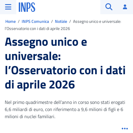
Vai al menu principale
Vai al contenuto principale
Vai al pie' di pagina
INPS ()
Ac
Apri cerca
Ti trovi in:
Home
INPS Comunica
Notizie
Assegno unico e universale:
l’Osservatorio con i dati di aprile 2026
Assegno unico e
universale:
l’Osservatorio con i dati
di aprile 2026
Nel primo quadrimestre dell’anno in corso sono stati erogati
6,6 miliardi di euro, con riferimento a 9,6 milioni di figli e 6
milioni di nuclei familiari.