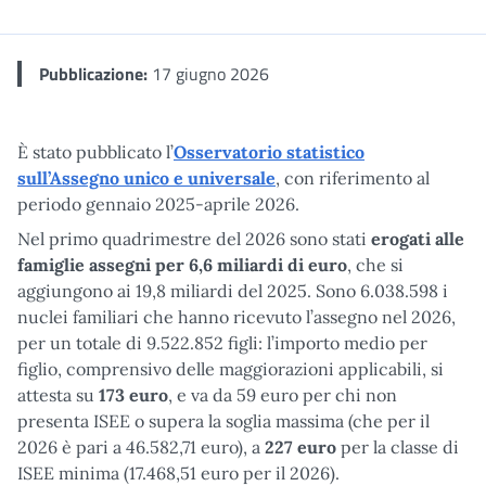
Me
Pubblicazione:
17 giugno 2026
È stato pubblicato l’
Osservatorio statistico
sull’Assegno unico e universale
, con riferimento al
periodo gennaio 2025-aprile 2026.
Nel primo quadrimestre del 2026 sono stati
erogati alle
famiglie assegni per
6,6 miliardi di euro
, che si
aggiungono ai 19,8 miliardi del 2025. Sono 6.038.598 i
nuclei familiari che hanno ricevuto l’assegno nel 2026,
per un totale di 9.522.852 figli: l’importo medio per
figlio, comprensivo delle maggiorazioni applicabili, si
attesta su
173 euro
, e va da 59 euro per chi non
presenta ISEE o supera la soglia massima (che per il
2026 è pari a 46.582,71 euro), a
227 euro
per la classe di
ISEE minima (17.468,51 euro per il 2026).