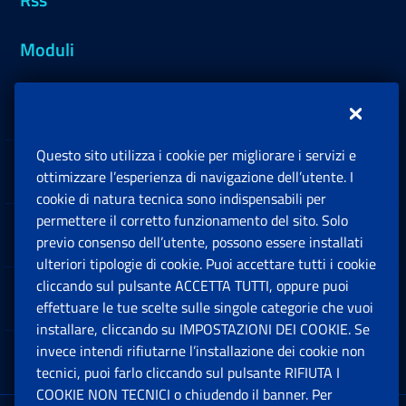
Moduli
Inps.design
Questo sito utilizza i cookie per migliorare i servizi e
Sedi e Contatti
ottimizzare l’esperienza di navigazione dell’utente. I
Ap
cookie di natura tecnica sono indispensabili per
permettere il corretto funzionamento del sito. Solo
Software
previo consenso dell’utente, possono essere installati
Ap
ulteriori tipologie di cookie. Puoi accettare tutti i cookie
cliccando sul pulsante ACCETTA TUTTI, oppure puoi
Note Legali
effettuare le tue scelte sulle singole categorie che vuoi
Ap
installare, cliccando su IMPOSTAZIONI DEI COOKIE. Se
invece intendi rifiutarne l’installazione dei cookie non
App mobile
Ap
tecnici, puoi farlo cliccando sul pulsante RIFIUTA I
COOKIE NON TECNICI o chiudendo il banner. Per