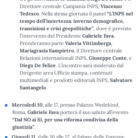
Direttore centrale Campania INPS,
Vincenzo
Tedesco
. Nella stessa giornata il panel
“L’INPS nel
tempo dell’incertezza: inverno demografico,
transizioni e crisi geopolitiche”
, dove è previsto
l’intervento del Presidente
Gabriele Fava
.
Prenderanno parte
Valeria Vittimberga
,
Mariagrazia Sampietro
, il Direttore centrale
Relazioni internazionali INPS,
Giuseppe Conte
, e
Diego De Felice
. L’incontro sarà moderato dal
Dirigente area Ufficio stampa, contenuti
multimediali e prodotti editoriali INPS,
Salvatore
Santangelo
.
Mercoledì 10
, alle 17, presso Palazzo Wedekind,
Roma,
Gabriele Fava
porterà il suo saluto all’evento
“Dal NO ai Sì, per una riforma condivisa della
giustizia”
.
Giovedì 11
, dalle 10 alle 12, al Salone delle Fontane,