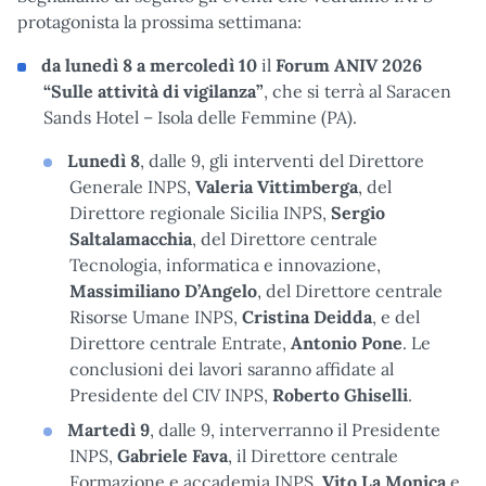
protagonista la prossima settimana:
da lunedì 8 a mercoledì 10
il
Forum ANIV 2026
“Sulle attività di vigilanza”
, che si terrà al Saracen
Sands Hotel – Isola delle Femmine (PA).
Lunedì 8
, dalle 9, gli interventi del Direttore
Generale INPS,
Valeria Vittimberga
, del
Direttore regionale Sicilia INPS,
Sergio
Saltalamacchia
, del Direttore centrale
Tecnologia, informatica e innovazione,
Massimiliano D’Angelo
, del Direttore centrale
Risorse Umane INPS,
Cristina Deidda
, e del
Direttore centrale Entrate,
Antonio Pone
. Le
conclusioni dei lavori saranno affidate al
Presidente del CIV INPS,
Roberto Ghiselli
.
Martedì 9
, dalle 9, interverranno il Presidente
INPS,
Gabriele Fava
, il Direttore centrale
Formazione e accademia INPS,
Vito La Monica
e