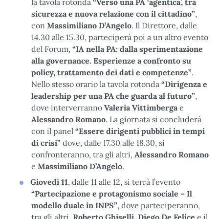
la tavola rotonda
“Verso una PA ‘agentica’, tra
sicurezza e nuova relazione con il cittadino”
,
con
Massimiliano D’Angelo
. Il Direttore, dalle
14.30 alle 15.30, parteciperà poi a un altro evento
del Forum,
“IA nella PA: dalla sperimentazione
alla governance. Esperienze a confronto su
policy, trattamento dei dati e competenze”
.
Nello stesso orario la tavola rotonda
“Dirigenza e
leadership per una PA che guarda al futuro”
,
dove interverranno
Valeria Vittimberga
e
Alessandro Romano
.
La giornata si concluderà
con il panel
“Essere dirigenti pubblici in tempi
di crisi”
dove, dalle 17.30 alle 18.30, si
confronteranno, tra gli altri,
Alessandro Romano
e
Massimiliano D’Angelo
.
Giovedì 11
, dalle 11 alle 12, si terrà l’evento
“Partecipazione e protagonismo sociale – Il
modello duale in INPS”
, dove parteciperanno,
tra gli altri,
Roberto Ghiselli
,
Diego De Felice
e il