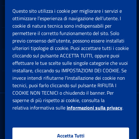
Questo sito utilizza i cookie per migliorare i servizi e
Sedi e Contatti
ottimizzare l’esperienza di navigazione dell’utente. I
Ap
cookie di natura tecnica sono indispensabili per
permettere il corretto funzionamento del sito. Solo
Software
previo consenso dell’utente, possono essere installati
Ap
ulteriori tipologie di cookie. Puoi accettare tutti i cookie
cliccando sul pulsante ACCETTA TUTTI, oppure puoi
Note Legali
effettuare le tue scelte sulle singole categorie che vuoi
Ap
installare, cliccando su IMPOSTAZIONI DEI COOKIE. Se
invece intendi rifiutarne l’installazione dei cookie non
App mobile
Ap
tecnici, puoi farlo cliccando sul pulsante RIFIUTA I
COOKIE NON TECNICI o chiudendo il banner. Per
saperne di più rispetto ai cookie, consulta la
Sede Legale
: Via Ciro il Grande, 21
relativa informativa sulle
informazioni sulla privacy
.
00144 Roma
P.IVA 02121151001
Accetta Tutti