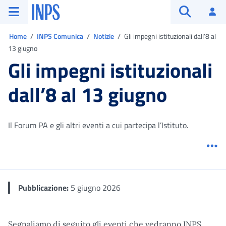
Vai al menu principale
Vai al contenuto principale
Vai al pie' di pagina
INPS ()
Ac
Apri cerca
Ti trovi in:
Home
INPS Comunica
Notizie
Gli impegni istituzionali dall’8 al
13 giugno
Gli impegni istituzionali
dall’8 al 13 giugno
Il Forum PA e gli altri eventi a cui partecipa l’Istituto.
Me
Pubblicazione:
5 giugno 2026
Segnaliamo di seguito gli eventi che vedranno INPS