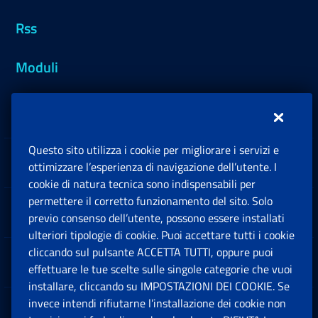
Rss
Moduli
Inps.design
Questo sito utilizza i cookie per migliorare i servizi e
Sedi e Contatti
ottimizzare l’esperienza di navigazione dell’utente. I
Ap
cookie di natura tecnica sono indispensabili per
permettere il corretto funzionamento del sito. Solo
Software
previo consenso dell’utente, possono essere installati
Ap
ulteriori tipologie di cookie. Puoi accettare tutti i cookie
cliccando sul pulsante ACCETTA TUTTI, oppure puoi
Note Legali
effettuare le tue scelte sulle singole categorie che vuoi
Ap
installare, cliccando su IMPOSTAZIONI DEI COOKIE. Se
invece intendi rifiutarne l’installazione dei cookie non
App mobile