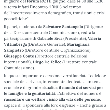
migliore del
Forum PA
: l’11 giugno, dalle 14.30 alle 15.30,
si terrà infatti l’incontro “L’INPS nel tempo
dell’incertezza: inverno demografico, transizioni e crisi
geopolitiche”.
Il panel, moderato da
Salvatore Santangelo
(Dirigente
della Direzione centrale Comunicazione), vedrà la
partecipazione di
Gabriele Fava
(Presidente),
Valeria
Vittimberga
(Direttore Generale),
Mariagrazia
Sampietro
(Direttore centrale Organizzazione),
Giuseppe Conte
(Direttore centrale Relazioni
internazionali),
Diego De Felice
(Direttore centrale
Comunicazione).
In questa importante occasione verrà lanciata l’edizione
speciale della rivista, interamente dedicata a un tema
cruciale e di grande attualità:
il mondo dei servizi per
le famiglie e la genitorialità
. L'obiettivo del numero è
raccontare un welfare vicino alla vita delle persone
,
capace di rispondere alle loro esigenze – anche grazie a