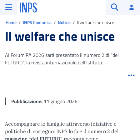
Vai al menu principale
Vai al contenuto principale
Vai al pie' di pagina
INPS ()
Ac
Apri cerca
Ti trovi in:
Home
INPS Comunica
Notizie
Il welfare che unisce
Il welfare che unisce
Al Forum PA 2026 sarà presentato il numero 2 di “del
FUTURO”, la rivista internazionale dell’Istituto.
Me
Pubblicazione:
11 giugno 2026
Accompagnare le famiglie attraverso iniziative e
politiche di sostegno: INPS lo fa e il numero 2 del
magazine “del FUTURO”
racconta come.