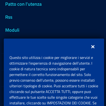
Patto con l'utenza
Rss
Moduli
Inps.design
Questo sito utilizza i cookie per migliorare i servizi e
Sedi e Contatti
ottimizzare l’esperienza di navigazione dell’utente. I
Ap
cookie di natura tecnica sono indispensabili per
permettere il corretto funzionamento del sito. Solo
Software
previo consenso dell’utente, possono essere installati
Ap
ulteriori tipologie di cookie. Puoi accettare tutti i cookie
cliccando sul pulsante ACCETTA TUTTI, oppure puoi
Note Legali
effettuare le tue scelte sulle singole categorie che vuoi
Ap
installare, cliccando su IMPOSTAZIONI DEI COOKIE. Se