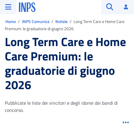
Vai al menu principale
Vai al contenuto principale
Vai al pie' di pagina
INPS ()
Ac
Apri cerca
Ti trovi in:
Home
INPS Comunica
Notizie
Long Term Care e Home Care
Premium: le graduatorie di giugno 2026
Long Term Care e Home
Care Premium: le
graduatorie di giugno
2026
Pubblicate le liste dei vincitori e degli idonei dei bandi di
concorso.
Me