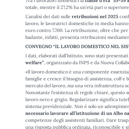
Tra i lavoratori domestici la
classe d'età “55-59 
totale, mentre il 27,2% ha un’età pari o superiore 
L’analisi dei dati sulle
retribuzioni nel 2025
conf
lavoro, le lavoratrici domestiche in media hanno
euro contro 7.700. La retribuzione, oltre che per s
badante, infatti, presenta retribuzioni mediamente
CONVEGNO “IL LAVORO DOMESTICO NEL SIS
I dati, elaborati dall’Istituto, sono stati presenta
welfare”
, organizzato da INPS e da Nuova Collab
«Il lavoro domestico è una componente essenziale
famiglie e cresce il bisogno di assistenza, colf
mercato del lavoro, ma una vera infrastruttura so
Nonostante l’esistenza di regole chiare, questo s
lavoro nero e grigio. Regolarizzare significa tutel
sistema previdenziale. Non è solo un adempimento,
necessario lavorare all’istituzione di un Albo n
competenze degli assistenti familiari. Dare trasp
una risposta pubblica ordinata, riconoscibile e si