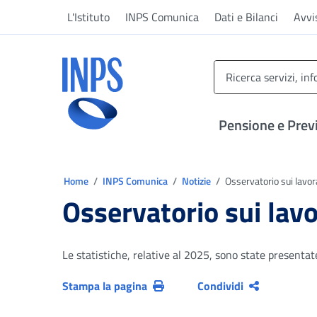
Vai al menu principale
Vai al contenuto principale
Vai al pie' di pagina
L'Istituto
INPS Comunica
Dati e Bilanci
Avvi
INPS ()
Pensione e Prev
Ti trovi in:
Home
INPS Comunica
Notizie
Osservatorio sui lavora
Osservatorio sui lavo
Le statistiche, relative al 2025, sono state present
Stampa la pagina
Condividi