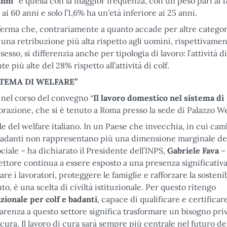
anni”
è quella con la maggior frequenza, con un peso pari al 
ai 60 anni e solo l’1,6% ha un'età inferiore ai 25 anni.
erma che, contrariamente a quanto accade per altre categor
 una retribuzione più alta rispetto agli uomini, rispettivame
esso, si differenzia anche per tipologia di lavoro: l’attività di
 più alte del 28% rispetto all’attività di colf.
TEMA DI WELFARE”
ti nel corso del convegno “
Il lavoro domestico nel sistema di
orazione, che si è tenuto a Roma presso la sede di Palazzo 
 del welfare italiano. In un Paese che invecchia, in cui cam
 e badanti non rappresentano più una dimensione marginale de
ciale – ha dichiarato il Presidente dell’INPS,
Gabriele Fava
–
ettore continua a essere esposto a una presenza significativa
are i lavoratori, proteggere le famiglie e rafforzare la sostenib
 è una scelta di civiltà istituzionale. Per questo ritengo
azionale per colf e badanti
, capace di qualificare e certificare
arenza a questo settore significa trasformare un bisogno priv
cura. Il lavoro di cura sarà sempre più centrale nel futuro de