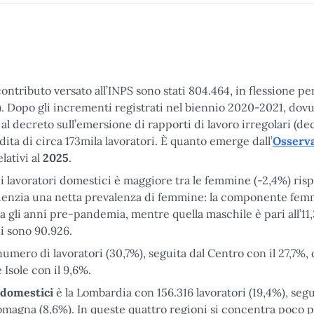
tributo versato all’INPS sono stati 804.464, in flessione per
. Dopo gli incrementi registrati nel biennio 2020-2021, dovut
l decreto sull’emersione di rapporti di lavoro irregolari (de
erdita di circa 173mila lavoratori. È quanto emerge dall’
Osserva
lativi al
2025
.
lavoratori domestici è maggiore tra le femmine (-2,4%) risp
enzia una netta prevalenza di femmine: la componente fem
ava gli anni pre-pandemia, mentre quella maschile è pari all’11
ni sono 90.926.
umero di lavoratori (30,7%), seguita dal Centro con il 27,7%, 
 Isole con il 9,6%.
 domestici
è la Lombardia con 156.316 lavoratori (19,4%), segu
 Romagna (8,6%). In queste quattro regioni si concentra poco p