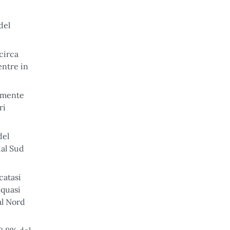
del
circa
entre in
vemente
ri
del
dal Sud
catasi
 quasi
al Nord