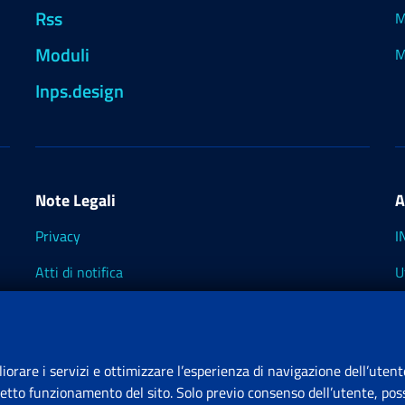
Rss
M
Moduli
M
Inps.design
Note Legali
A
Privacy
I
Atti di notifica
U
Impostazioni dei cookie
I
I
liorare i servizi e ottimizzare l’esperienza di navigazione dell’utent
retto funzionamento del sito. Solo previo consenso dell’utente, poss