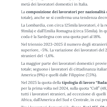
metà dei lavoratori domestici in Italia.
La
composizione dei lavoratori per nazionalità
e
totale), anche se si conferma una tendenza decre
La Lombardia, con circa 125mila lavoratori, è la 
91mila) e dall’Emilia Romagna (circa 55mila). In q
coda è la Sardegna con una quota pari al 18%.
Nel triennio 2023-2025 il numero degli stranieri s
superiore, -5%. La variazione dei lavoratori del 20
stranieri del -1,6%.
La maggior parte dei lavoratori domestici provien
totale; seguono i lavoratori di cittadinanza itali
America (9%) e quelli dalle Filippine (7,5%).
Nel 2025 la quota della
tipologia di lavoro “Bada
per la prima volta nel 2024, sulla quota “Colf” (48
tutti i lavoratori stranieri, ad eccezione di quell
Africa, dall’America del Sud e Centrale, in cui pre