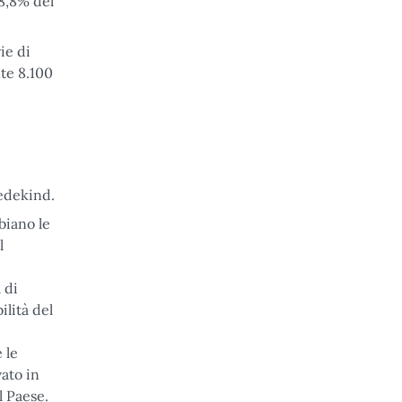
18,8% del
ie di
nte 8.100
Wedekind.
biano le
l
 di
ilità del
 le
ato in
l Paese.