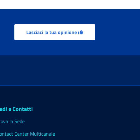
Lasciaci la tua opinione
edi e Contatti
rova la Sede
ontact Center Multicanale