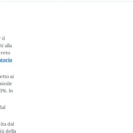
 il
i alla
creto
torio
etto ai
minile
,3%. In
dal
ita dal
iù della