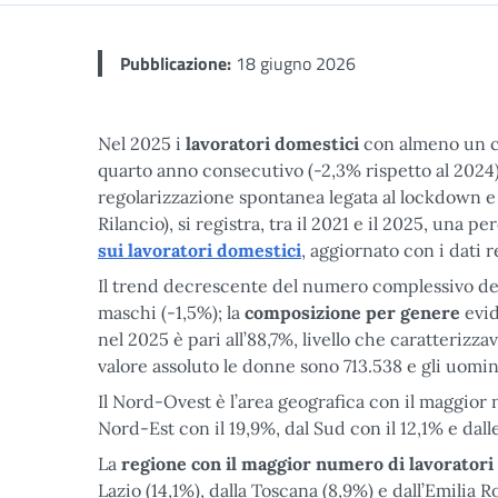
Pubblicazione:
18 giugno 2026
Nel 2025 i
lavoratori domestici
con almeno un con
quarto anno consecutivo (-2,3% rispetto al 2024)
regolarizzazione spontanea legata al lockdown e a
Rilancio), si registra, tra il 2021 e il 2025, una p
sui lavoratori domestici
, aggiornato con i dati re
Il trend decrescente del numero complessivo dei 
maschi (-1,5%); la
composizione per genere
evid
nel 2025 è pari all’88,7%, livello che caratterizz
valore assoluto le donne sono 713.538 e gli uomi
Il Nord-Ovest è l’area geografica con il maggior n
Nord-Est con il 19,9%, dal Sud con il 12,1% e dalle
La
regione con il maggior numero di lavoratori
Lazio (14,1%), dalla Toscana (8,9%) e dall’Emilia