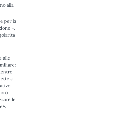
no alla
e per la
zione –.
golarità
 alle
miliare:
mentre
petto a
ativo,
voro
zzare le
e».