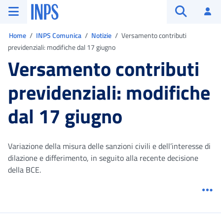
Vai al menu principale
Vai al contenuto principale
Vai al pie' di pagina
INPS ()
Ac
Apri cerca
Ti trovi in:
Home
INPS Comunica
Notizie
Versamento contributi
previdenziali: modifiche dal 17 giugno
Versamento contributi
previdenziali: modifiche
dal 17 giugno
Variazione della misura delle sanzioni civili e dell’interesse di
dilazione e differimento, in seguito alla recente decisione
della BCE.
Me