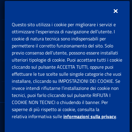
Inps.design
Questo sito utilizza i cookie per migliorare i servizi e
Sedi e Contatti
ottimizzare l’esperienza di navigazione dell’utente. I
Ap
cookie di natura tecnica sono indispensabili per
permettere il corretto funzionamento del sito. Solo
Software
previo consenso dell’utente, possono essere installati
Ap
ulteriori tipologie di cookie. Puoi accettare tutti i cookie
cliccando sul pulsante ACCETTA TUTTI, oppure puoi
Note Legali
effettuare le tue scelte sulle singole categorie che vuoi
Ap
installare, cliccando su IMPOSTAZIONI DEI COOKIE. Se
invece intendi rifiutarne l’installazione dei cookie non
App mobile
Ap
tecnici, puoi farlo cliccando sul pulsante RIFIUTA I
COOKIE NON TECNICI o chiudendo il banner. Per
saperne di più rispetto ai cookie, consulta la
Sede Legale
: Via Ciro il Grande, 21
relativa informativa sulle
informazioni sulla privacy
.
00144 Roma
P.IVA 02121151001