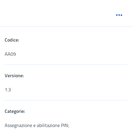
Menu
Codice:
AA09
Versione:
1.3
Categorie:
Assegnazione e abilitazione PIN;