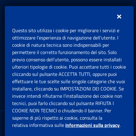
Inps.design
Questo sito utilizza i cookie per migliorare i servizi e
Sedi e Contatti
ottimizzare l’esperienza di navigazione dell’utente. I
Ap
cookie di natura tecnica sono indispensabili per
permettere il corretto funzionamento del sito. Solo
Software
previo consenso dell’utente, possono essere installati
Ap
ulteriori tipologie di cookie. Puoi accettare tutti i cookie
cliccando sul pulsante ACCETTA TUTTI, oppure puoi
Note Legali
effettuare le tue scelte sulle singole categorie che vuoi
Ap
installare, cliccando su IMPOSTAZIONI DEI COOKIE. Se
invece intendi rifiutarne l’installazione dei cookie non
App mobile
Ap
tecnici, puoi farlo cliccando sul pulsante RIFIUTA I
COOKIE NON TECNICI o chiudendo il banner. Per
saperne di più rispetto ai cookie, consulta la
Sede Legale
: Via Ciro il Grande, 21
relativa informativa sulle
informazioni sulla privacy
.
00144 Roma