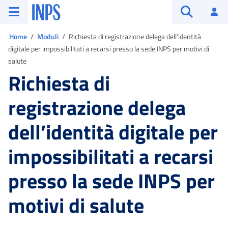
Vai al menu principale
Vai al contenuto principale
Vai al pie' di pagina
INPS ()
Ac
Apri cerca
Ti trovi in:
Home
Moduli
Richiesta di registrazione delega dell’identità
digitale per impossibilitati a recarsi presso la sede INPS per motivi di
salute
Richiesta di
registrazione delega
dell’identità digitale per
impossibilitati a recarsi
presso la sede INPS per
motivi di salute