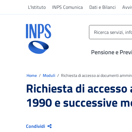
Vai al menu principale
Vai al contenuto principale
Vai al pie' di pagina
L'Istituto
INPS Comunica
Dati e Bilanci
Avvi
INPS ()
Pensione e Prev
Ti trovi in:
Home
Moduli
Richiesta di accesso ai documenti amminis
Richiesta di accesso
1990 e successive mod
Condividi