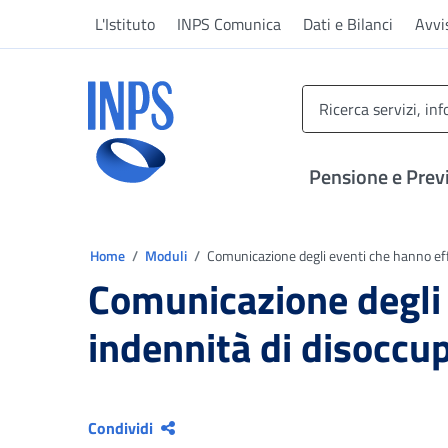
Vai al menu principale
Vai al contenuto principale
Vai al pie' di pagina
L'Istituto
INPS Comunica
Dati e Bilanci
Avvi
INPS ()
Pensione e Prev
Ti trovi in:
Home
Moduli
Comunicazione degli eventi che hanno ef
Comunicazione degli 
indennità di disocc
Condividi