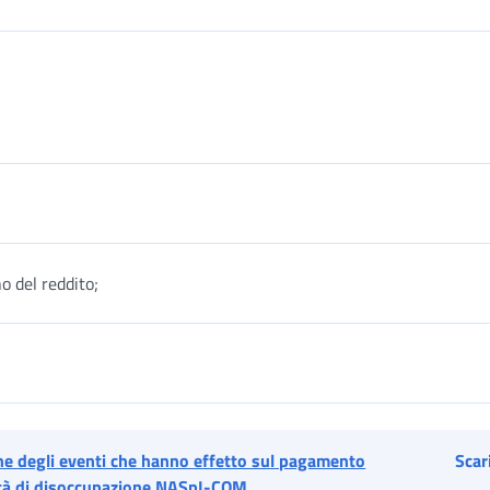
o del reddito;
e degli eventi che hanno effetto sul pagamento
Scar
ità di disoccupazione NASpI-COM