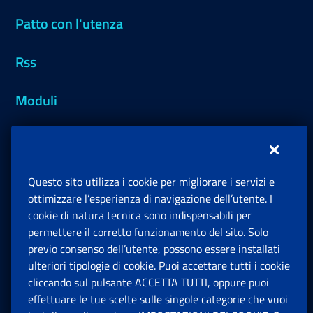
Patto con l'utenza
Rss
Moduli
Inps.design
Questo sito utilizza i cookie per migliorare i servizi e
Sedi e Contatti
ottimizzare l’esperienza di navigazione dell’utente. I
Ap
cookie di natura tecnica sono indispensabili per
permettere il corretto funzionamento del sito. Solo
Software
previo consenso dell’utente, possono essere installati
Ap
ulteriori tipologie di cookie. Puoi accettare tutti i cookie
cliccando sul pulsante ACCETTA TUTTI, oppure puoi
Note Legali
effettuare le tue scelte sulle singole categorie che vuoi
Ap