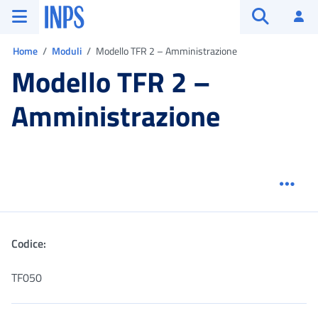
Vai al menu principale
Vai al contenuto principale
Vai al pie' di pagina
INPS ()
Ac
Apri cerca
Ti trovi in:
Home
Moduli
Modello TFR 2 – Amministrazione
Modello TFR 2 –
Amministrazione
Menu
Codice:
TF050