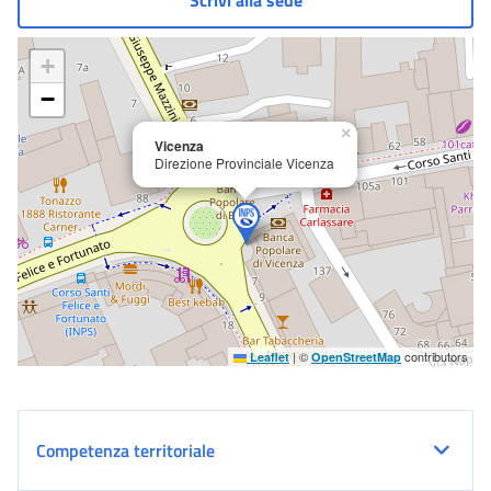
Scrivi alla sede
+
−
×
Vicenza
Direzione Provinciale Vicenza
|
©
contributors
Leaflet
OpenStreetMap
Competenza territoriale