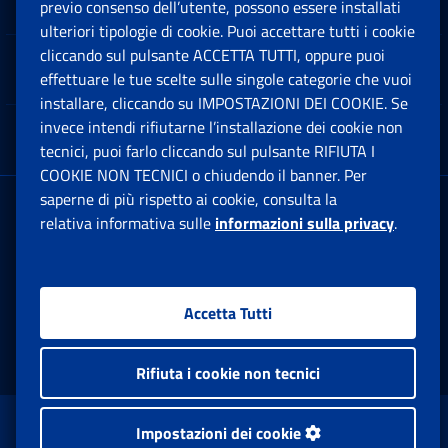
Software
previo consenso dell’utente, possono essere installati
Ap
ulteriori tipologie di cookie. Puoi accettare tutti i cookie
cliccando sul pulsante ACCETTA TUTTI, oppure puoi
Note Legali
effettuare le tue scelte sulle singole categorie che vuoi
Ap
installare, cliccando su IMPOSTAZIONI DEI COOKIE. Se
invece intendi rifiutarne l’installazione dei cookie non
App mobile
Ap
tecnici, puoi farlo cliccando sul pulsante RIFIUTA I
COOKIE NON TECNICI o chiudendo il banner. Per
saperne di più rispetto ai cookie, consulta la
Sede Legale
: Via Ciro il Grande, 21
relativa informativa sulle
informazioni sulla privacy
.
00144 Roma
P.IVA 02121151001
Accetta Tutti
Facebook: Apre una nuova finestra
Twitter: Apre una nuova finestra
Whatsapp: Apre una nuova fi
Youtube: Apre una nuo
Instagram: Apre
Linkedin:
Rs
Rifiuta i cookie non tecnici
www.inps.gov.it © 1997-2026
Impostazioni dei cookie