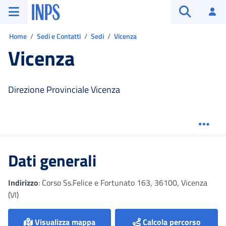
Vai al menu principale
Vai al contenuto principale
Vai al pie' di pagina
INPS ()
Ac
Apri cerca
Ti trovi in:
Home
Sedi e Contatti
Sedi
Vicenza
Vicenza
Direzione Provinciale Vicenza
Menu
Dati generali
Indirizzo
:
Corso Ss.Felice e Fortunato 163, 36100, Vicenza
(VI)
Visualizza mappa
Calcola percorso