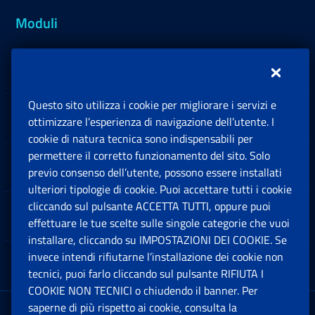
Moduli
Inps.design
Questo sito utilizza i cookie per migliorare i servizi e
Sedi e Contatti
ottimizzare l’esperienza di navigazione dell’utente. I
Ap
cookie di natura tecnica sono indispensabili per
permettere il corretto funzionamento del sito. Solo
Software
previo consenso dell’utente, possono essere installati
Ap
ulteriori tipologie di cookie. Puoi accettare tutti i cookie
cliccando sul pulsante ACCETTA TUTTI, oppure puoi
Note Legali
effettuare le tue scelte sulle singole categorie che vuoi
Ap
installare, cliccando su IMPOSTAZIONI DEI COOKIE. Se
invece intendi rifiutarne l’installazione dei cookie non
App mobile
Ap
tecnici, puoi farlo cliccando sul pulsante RIFIUTA I
COOKIE NON TECNICI o chiudendo il banner. Per
saperne di più rispetto ai cookie, consulta la