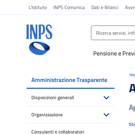
Vai al menu principale
Vai al contenuto principale
Vai al pie' di pagina
L'Istituto
INPS Comunica
Dati e Bilanci
Avvi
INPS ()
Pensione e Prev
Ti 
H
Amministrazione Trasparente
A
Disposizioni generali
A
Apri sottomenu
Organizzazione
St
Apri sottomenu
Consulenti e collaboratori