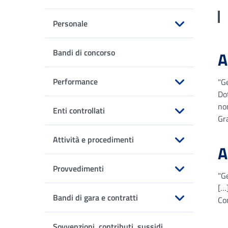
Personale
Apri sottomenu
Bandi di concorso
A
Performance
"Ge
Dot
Apri sottomenu
no
Enti controllati
Gra
Apri sottomenu
Attività e procedimenti
A
Apri sottomenu
Provvedimenti
"G
Apri sottomenu
[…
Bandi di gara e contratti
Co
Apri sottomenu
Sovvenzioni, contributi, sussidi,