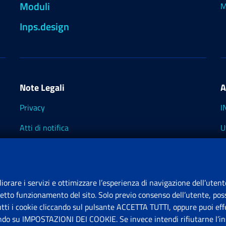
Moduli
M
Inps.design
Note Legali
A
Privacy
I
Atti di notifica
U
Impostazioni dei cookie
I
I
liorare i servizi e ottimizzare l’esperienza di navigazione dell’utent
retto funzionamento del sito. Solo previo consenso dell’utente, poss
tutti i cookie cliccando sul pulsante ACCETTA TUTTI, oppure puoi effe
S
ando su IMPOSTAZIONI DEI COOKIE. Se invece intendi rifiutarne l’ins