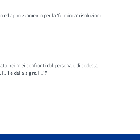
to ed apprezzamento per la 'fulminea' risoluzione
rata nei miei confronti dal personale di codesta
 […] e della sig.ra […]."