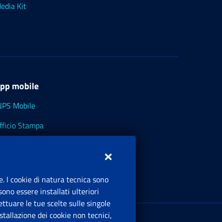
edia Kit
pp mobile
NPS Mobile
fficio Stampa
NPS - Museo Multimediale
NPS Cassetto Artigiani e Commercianti
e. I cookie di natura tecnica sono
ono essere installati ulteriori
ttuare le tue scelte sulle singole
ede Legale
: Via Ciro il Grande, 21
tallazione dei cookie non tecnici,
00144 Roma