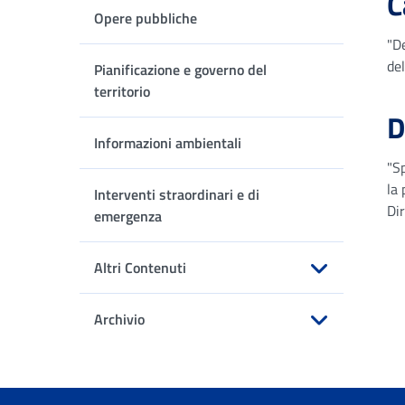
C
Opere pubbliche
"D
del
Pianificazione e governo del
territorio
D
Informazioni ambientali
"Sp
la 
Interventi straordinari e di
Dir
emergenza
Altri Contenuti
Apri sottomenu
Archivio
Apri sottomenu