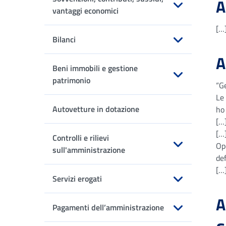
A
vantaggi economici
Apri sottomenu
[…]
Bilanci
Apri sottomenu
A
Beni immobili e gestione
patrimonio
“G
Apri sottomenu
Le 
Autovetture in dotazione
ho 
[…
[…
Controlli e rilievi
Op
sull'amministrazione
def
Apri sottomenu
[…]
Servizi erogati
Apri sottomenu
A
Pagamenti dell’amministrazione
Apri sottomenu