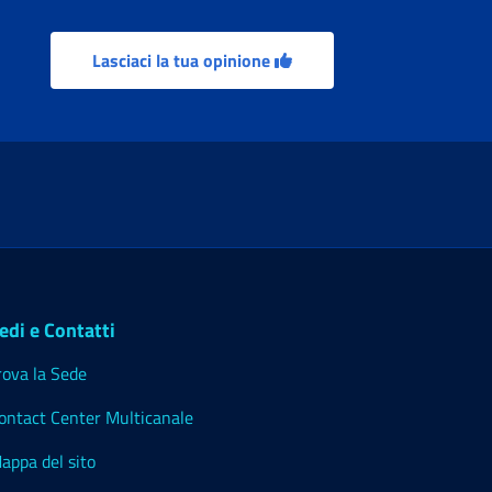
Lasciaci la tua opinione
edi e Contatti
rova la Sede
ontact Center Multicanale
appa del sito