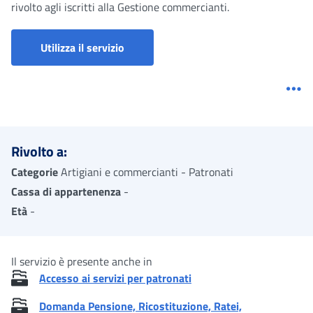
rivolto agli iscritti alla Gestione commercianti.
Utilizza il servizio
Me
Rivolto a:
Categorie
Artigiani e commercianti - Patronati
Cassa di appartenenza
-
Età
-
Il servizio è presente anche in
Accesso ai servizi per patronati
Domanda Pensione, Ricostituzione, Ratei,