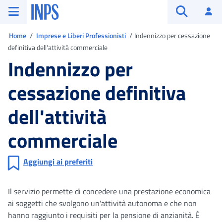
Vai al menu principale
Vai al contenuto principale
Vai al pie' di pagina
INPS ()
Ac
Apri cerca
Ti trovi in
Home
Imprese e Liberi Professionisti
Indennizzo per cessazione
definitiva dell'attività commerciale
Indennizzo per
cessazione definitiva
dell'attività
commerciale
Aggiungi ai preferiti
Il servizio permette di concedere una prestazione economica
ai soggetti che svolgono un'attività autonoma e che non
hanno raggiunto i requisiti per la pensione di anzianità. È