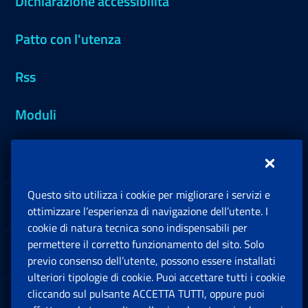
Dichiarazione accessibilità
Patto con l'utenza
Rss
Moduli
Inps.design
Questo sito utilizza i cookie per migliorare i servizi e
Sedi e Contatti
ottimizzare l’esperienza di navigazione dell’utente. I
Ap
cookie di natura tecnica sono indispensabili per
permettere il corretto funzionamento del sito. Solo
Software
previo consenso dell’utente, possono essere installati
Ap
ulteriori tipologie di cookie. Puoi accettare tutti i cookie
cliccando sul pulsante ACCETTA TUTTI, oppure puoi
Note Legali