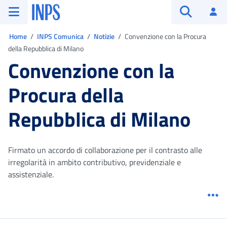
Vai al menu principale
Vai al contenuto principale
Vai al pie' di pagina
INPS ()
Ac
Apri cerca
Ti trovi in:
Home
INPS Comunica
Notizie
Convenzione con la Procura
della Repubblica di Milano
Convenzione con la
Procura della
Repubblica di Milano
Firmato un accordo di collaborazione per il contrasto alle
irregolarità in ambito contributivo, previdenziale e
assistenziale.
Me