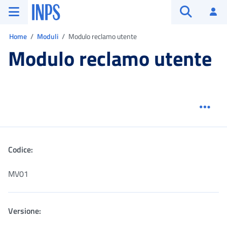
Vai al menu principale
Vai al contenuto principale
Vai al pie' di pagina
INPS ()
Ac
Apri cerca
Ti trovi in:
Home
Moduli
Modulo reclamo utente
Modulo reclamo utente
Menu
Codice:
MV01
Versione: