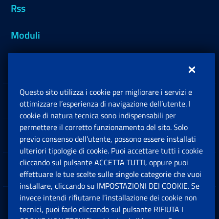
Rss
Moduli
Inps.design
Questo sito utilizza i cookie per migliorare i servizi e
Sedi e Contatti
ottimizzare l’esperienza di navigazione dell’utente. I
Ap
cookie di natura tecnica sono indispensabili per
permettere il corretto funzionamento del sito. Solo
Software
previo consenso dell’utente, possono essere installati
Ap
ulteriori tipologie di cookie. Puoi accettare tutti i cookie
cliccando sul pulsante ACCETTA TUTTI, oppure puoi
Note Legali
effettuare le tue scelte sulle singole categorie che vuoi
Ap
installare, cliccando su IMPOSTAZIONI DEI COOKIE. Se
invece intendi rifiutarne l’installazione dei cookie non
App mobile
Ap
tecnici, puoi farlo cliccando sul pulsante RIFIUTA I