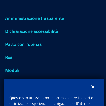
Amministrazione trasparente
Dichiarazione accessibilità
Patto con l'utenza
Rss
Moduli
Inps.design
Questo sito utilizza i cookie per migliorare i servizi e
Sedi e Contatti
ottimizzare l’esperienza di navigazione dell’utente. I
Ap