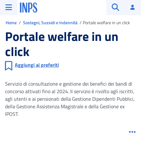
Vai al menu principale
Vai al contenuto principale
Vai al pie' di pagina
INPS ()
Ac
Apri cerca
Ti trovi in
Home
Sostegni, Sussidi e Indennità
Portale welfare in un click
Portale welfare in un
click
Aggiungi ai preferiti
Servizio di consultazione e gestione dei benefici dei bandi di
concorso attivati fino al 2024. Il servizio è rivolto agli iscritti,
agli utenti e ai pensionati della Gestione Dipendenti Pubblici,
della Gestione Assistenza Magistrale e della Gestione ex
IPOST.