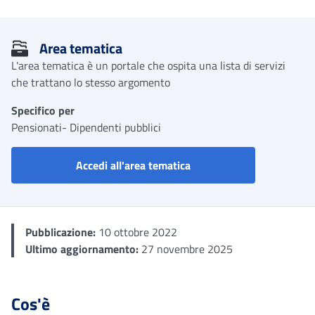
Me
Area tematica
L'area tematica è un portale che ospita una lista di servizi
che trattano lo stesso argomento
Specifico per
Pensionati- Dipendenti pubblici
Portale welfare in un clic
Accedi all'area tematica
Pubblicazione:
10 ottobre 2022
Ultimo aggiornamento:
27 novembre 2025
Cos'è