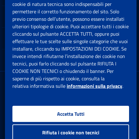
cookie di natura tecnica sono indispensabili per
permettere il corretto funzionamento del sito. Solo
Software
previo consenso dell’utente, possono essere installati
Ap
ulteriori tipologie di cookie. Puoi accettare tutti i cookie
cliccando sul pulsante ACCETTA TUTTI, oppure puoi
Note Legali
effettuare le tue scelte sulle singole categorie che vuoi
Ap
installare, cliccando su IMPOSTAZIONI DEI COOKIE. Se
invece intendi rifiutarne l’installazione dei cookie non
App mobile
Ap
tecnici, puoi farlo cliccando sul pulsante RIFIUTA I
COOKIE NON TECNICI o chiudendo il banner. Per
saperne di più rispetto ai cookie, consulta la
Sede Legale
: Via Ciro il Grande, 21
relativa informativa sulle
informazioni sulla privacy
.
00144 Roma
P.IVA 02121151001
Accetta Tutti
Facebook: Apre una nuova finestra
Twitter: Apre una nuova finestra
Whatsapp: Apre una nuova fi
Youtube: Apre una nuo
Instagram: Apre
Linkedin:
Rs
Rifiuta i cookie non tecnici