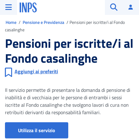
Vai al menu principale
Vai al contenuto principale
Vai al pie' di pagina
INPS ()
Ac
Apri cerca
Ti trovi in
Home
Pensione e Previdenza
Pensioni per iscritte/i al Fondo
casalinghe
Pensioni per iscritte/i al
Fondo casalinghe
Aggiungi ai preferiti
Il servizio permette di presentare la domanda di pensione di
inabilità e di vecchiaia per le persone di entrambi i sessi
iscritte al Fondo casalinghe che svolgono lavori di cura non
retribuiti derivanti da responsabilità familiari.
Portale Richieste di Pensione
Utilizza il servizio