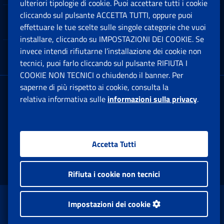
ulteriori tipologie di cookie. Puoi accettare tutti i cookie
cliccando sul pulsante ACCETTA TUTTI, oppure puoi
Note Legali
effettuare le tue scelte sulle singole categorie che vuoi
Ap
installare, cliccando su IMPOSTAZIONI DEI COOKIE. Se
invece intendi rifiutarne l’installazione dei cookie non
App mobile
Ap
tecnici, puoi farlo cliccando sul pulsante RIFIUTA I
COOKIE NON TECNICI o chiudendo il banner. Per
saperne di più rispetto ai cookie, consulta la
Sede Legale
: Via Ciro il Grande, 21
relativa informativa sulle
informazioni sulla privacy
.
00144 Roma
P.IVA 02121151001
Accetta Tutti
Facebook: Apre una nuova finestra
Twitter: Apre una nuova finestra
Whatsapp: Apre una nuova fi
Youtube: Apre una nuo
Instagram: Apre
Linkedin:
Rs
Rifiuta i cookie non tecnici
www.inps.gov.it © 1997-2026
Impostazioni dei cookie
Istituto Nazionale Previdenza Sociale.