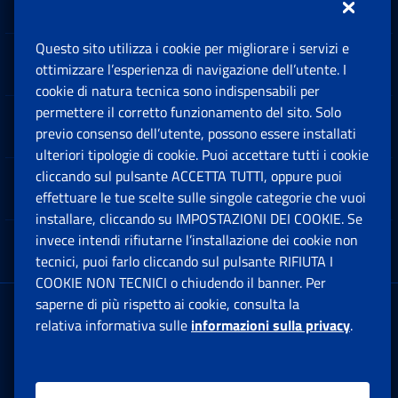
Questo sito utilizza i cookie per migliorare i servizi e
Sedi e Contatti
ottimizzare l’esperienza di navigazione dell’utente. I
Ap
cookie di natura tecnica sono indispensabili per
permettere il corretto funzionamento del sito. Solo
Software
previo consenso dell’utente, possono essere installati
Ap
ulteriori tipologie di cookie. Puoi accettare tutti i cookie
cliccando sul pulsante ACCETTA TUTTI, oppure puoi
Note Legali
effettuare le tue scelte sulle singole categorie che vuoi
Ap
installare, cliccando su IMPOSTAZIONI DEI COOKIE. Se
invece intendi rifiutarne l’installazione dei cookie non
App mobile
Ap
tecnici, puoi farlo cliccando sul pulsante RIFIUTA I
COOKIE NON TECNICI o chiudendo il banner. Per
saperne di più rispetto ai cookie, consulta la
Sede Legale
: Via Ciro il Grande, 21
relativa informativa sulle
informazioni sulla privacy
.
00144 Roma
P.IVA 02121151001