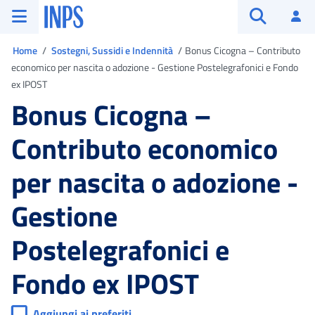
Vai al menu principale
Vai al contenuto principale
Vai al pie' di pagina
INPS ()
Ac
Apri cerca
Ti trovi in
Home
Sostegni, Sussidi e Indennità
Bonus Cicogna – Contributo
economico per nascita o adozione - Gestione Postelegrafonici e Fondo
ex IPOST
Bonus Cicogna –
Contributo economico
per nascita o adozione -
Gestione
Postelegrafonici e
Fondo ex IPOST
Aggiungi ai preferiti