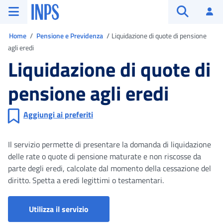
Vai al menu principale
Vai al contenuto principale
Vai al pie' di pagina
INPS ()
Ac
Apri cerca
Ti trovi in
Home
Pensione e Previdenza
Liquidazione di quote di pensione
agli eredi
Liquidazione di quote di
pensione agli eredi
Aggiungi ai preferiti
Il servizio permette di presentare la domanda di liquidazione
delle rate o quote di pensione maturate e non riscosse da
parte degli eredi, calcolate dal momento della cessazione del
diritto. Spetta a eredi legittimi o testamentari.
Ratei e quote pensione agli eredi - D
Utilizza il servizio