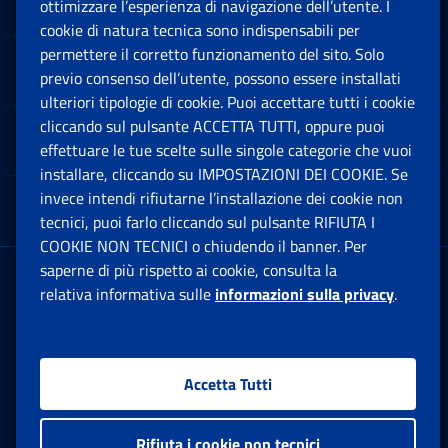
Sedi e Contatti
ottimizzare l’esperienza di navigazione dell’utente. I
Ap
cookie di natura tecnica sono indispensabili per
permettere il corretto funzionamento del sito. Solo
Software
previo consenso dell’utente, possono essere installati
Ap
ulteriori tipologie di cookie. Puoi accettare tutti i cookie
cliccando sul pulsante ACCETTA TUTTI, oppure puoi
Note Legali
effettuare le tue scelte sulle singole categorie che vuoi
Ap
installare, cliccando su IMPOSTAZIONI DEI COOKIE. Se
invece intendi rifiutarne l’installazione dei cookie non
App mobile
Ap
tecnici, puoi farlo cliccando sul pulsante RIFIUTA I
COOKIE NON TECNICI o chiudendo il banner. Per
saperne di più rispetto ai cookie, consulta la
Sede Legale
: Via Ciro il Grande, 21
relativa informativa sulle
informazioni sulla privacy
.
00144 Roma
P.IVA 02121151001
Accetta Tutti
Facebook: Apre una nuova finestra
Twitter: Apre una nuova finestra
Whatsapp: Apre una nuova fi
Youtube: Apre una nuo
Instagram: Apre
Linkedin:
Rs
Rifiuta i cookie non tecnici