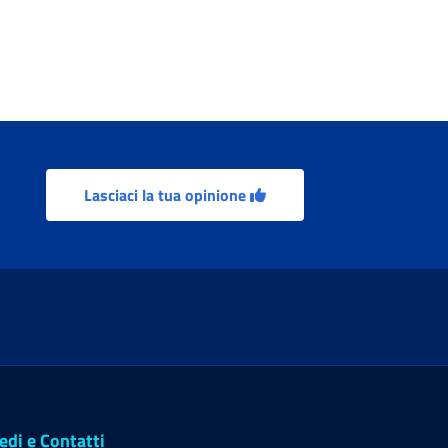
Lasciaci la tua opinione
edi e Contatti