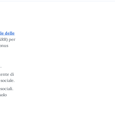
le delle
PNRR) per
bonus
.
tente di
sociale.
sociali.
 solo