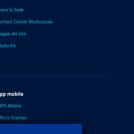
rova la Sede
ontact Center Multicanale
appa del sito
edia Kit
pp mobile
NPS Mobile
fficio Stampa
NPS - Museo Multimediale