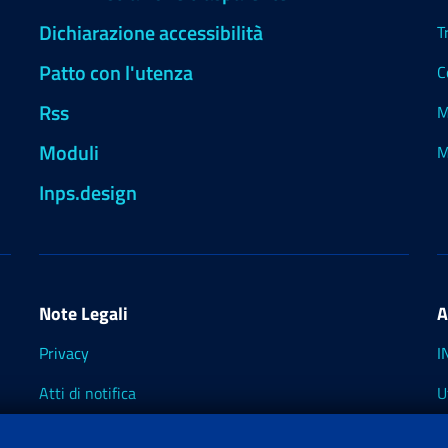
Dichiarazione accessibilità
T
Patto con l'utenza
C
Rss
M
Moduli
M
Inps.design
Note Legali
A
Privacy
I
Atti di notifica
U
Impostazioni dei cookie
I