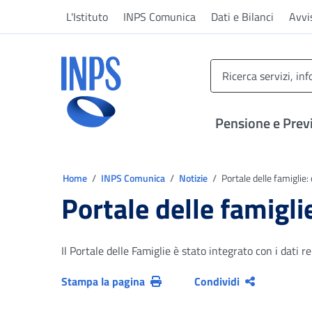
Vai al menu principale
Vai al contenuto principale
Vai al pie' di pagina
L'Istituto
INPS Comunica
Dati e Bilanci
Avvi
INPS ()
Pensione e Prev
Ti trovi in:
Home
INPS Comunica
Notizie
Portale delle famiglie:
Portale delle famigli
Il Portale delle Famiglie è stato integrato con i dati r
Stampa la pagina
Condividi