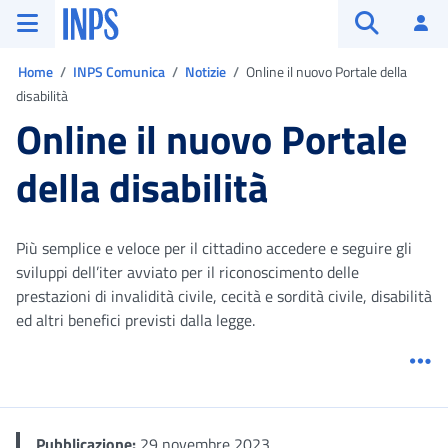
Vai al menu principale
Vai al contenuto principale
Vai al pie' di pagina
INPS ()
Ac
Apri cerca
Ti trovi in:
Home
INPS Comunica
Notizie
Online il nuovo Portale della
disabilità
Online il nuovo Portale
della disabilità
Più semplice e veloce per il cittadino accedere e seguire gli
sviluppi dell’iter avviato per il riconoscimento delle
prestazioni di invalidità civile, cecità e sordità civile, disabilità
ed altri benefici previsti dalla legge.
Me
Pubblicazione:
29 novembre 2023