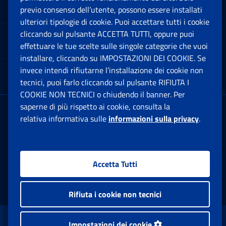
Software
previo consenso dell’utente, possono essere installati
Ap
ulteriori tipologie di cookie. Puoi accettare tutti i cookie
cliccando sul pulsante ACCETTA TUTTI, oppure puoi
Note Legali
effettuare le tue scelte sulle singole categorie che vuoi
Ap
installare, cliccando su IMPOSTAZIONI DEI COOKIE. Se
invece intendi rifiutarne l’installazione dei cookie non
App mobile
Ap
tecnici, puoi farlo cliccando sul pulsante RIFIUTA I
COOKIE NON TECNICI o chiudendo il banner. Per
saperne di più rispetto ai cookie, consulta la
Sede Legale
: Via Ciro il Grande, 21
relativa informativa sulle
informazioni sulla privacy
.
00144 Roma
P.IVA 02121151001
Accetta Tutti
Facebook: Apre una nuova finestra
Twitter: Apre una nuova finestra
Whatsapp: Apre una nuova fi
Youtube: Apre una nuo
Instagram: Apre
Linkedin:
Rs
Rifiuta i cookie non tecnici
www.inps.gov.it © 1997-2026
Impostazioni dei cookie