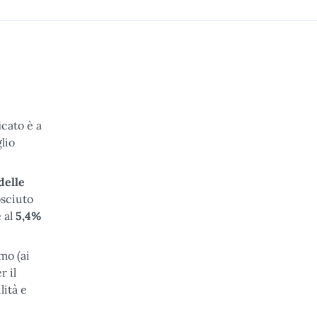
icato è a
lio
delle
osciuto
e al
5,4%
mo (ai
r il
lità e