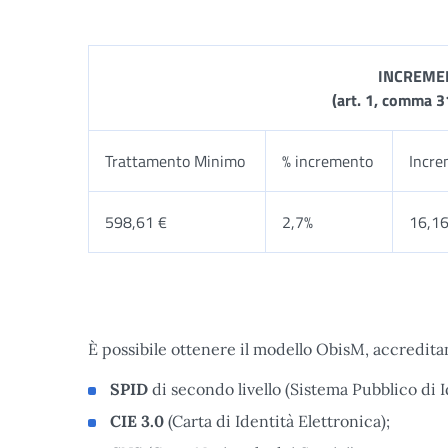
INCREME
(art. 1, comma 3
Trattamento Minimo
% incremento
Incre
598,61 €
2,7%
16,16
È possibile ottenere il modello ObisM, accreditan
SPID
di secondo livello (Sistema Pubblico di I
CIE 3.0
(Carta di Identità Elettronica);