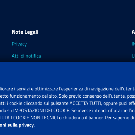
Note Legali
A
Privacy
I
Atti di notifica
U
Impostazioni dei cookie
I
I
liorare i servizi e ottimizzare l’esperienza di navigazione dell’utent
retto funzionamento del sito. Solo previo consenso dell’utente, poss
tutti i cookie cliccando sul pulsante ACCETTA TUTTI, oppure puoi effe
S
ando su IMPOSTAZIONI DEI COOKIE. Se invece intendi rifiutarne l’ins
FIUTA I COOKIE NON TECNICI o chiudendo il banner. Per saperne di p
P
oni sulla privacy
.