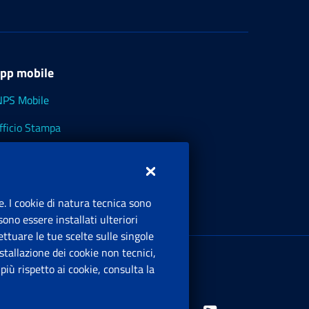
pp mobile
NPS Mobile
fficio Stampa
NPS - Museo Multimediale
NPS Cassetto Artigiani e Commercianti
e. I cookie di natura tecnica sono
ono essere installati ulteriori
ttuare le tue scelte sulle singole
ede Legale
: Via Ciro il Grande, 21
tallazione dei cookie non tecnici,
00144 Roma
iù rispetto ai cookie, consulta la
.IVA 02121151001