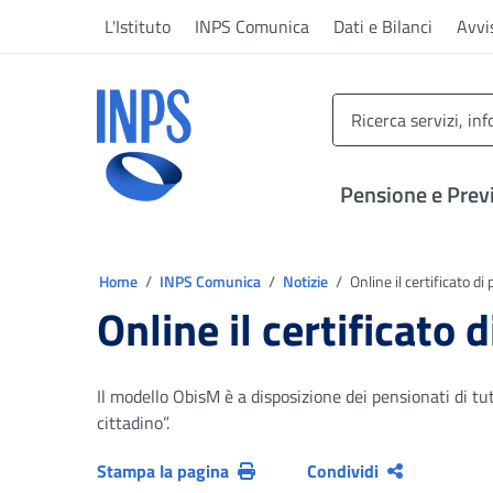
Vai al menu principale
Vai al contenuto principale
Vai al pie' di pagina
L'Istituto
INPS Comunica
Dati e Bilanci
Avvi
INPS ()
Pensione e Prev
Ti trovi in:
Home
INPS Comunica
Notizie
Online il certificato di
Online il certificato 
Il modello ObisM è a disposizione dei pensionati di tu
cittadino”.
Stampa la pagina
Condividi