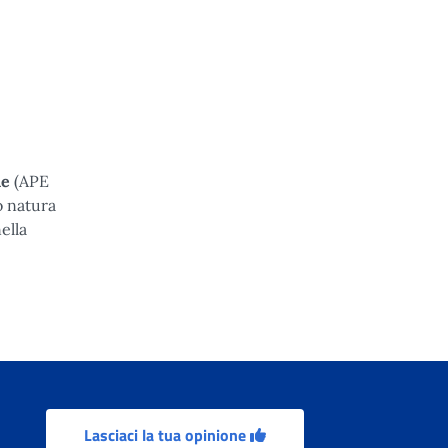
.
ne
(APE
o natura
ella
Lasciaci la tua opinione