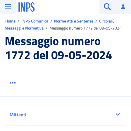
Vai al menu principale
Vai al contenuto principale
Vai al pie' di pagina
INPS ()
Ac
Apri cerca
Ti trovi in:
Home
INPS Comunica
Norme Atti e Sentenze
Circolari,
Messaggi e Normativa
Messaggio numero 1772 del 09-05-2024
Messaggio numero
1772 del 09-05-2024
Menu link servizio sezione
Dettaglio
Mittenti