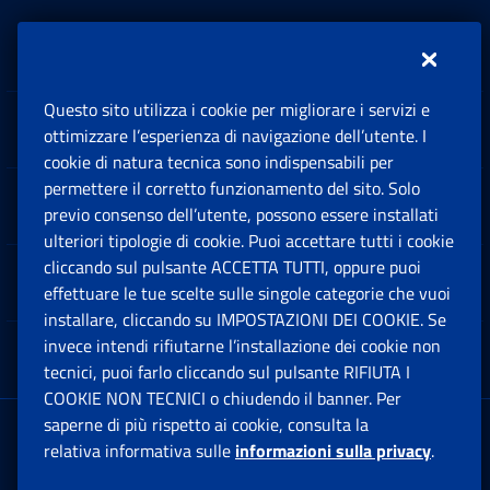
Inps.design
Questo sito utilizza i cookie per migliorare i servizi e
Sedi e Contatti
ottimizzare l’esperienza di navigazione dell’utente. I
Ap
cookie di natura tecnica sono indispensabili per
permettere il corretto funzionamento del sito. Solo
Software
previo consenso dell’utente, possono essere installati
Ap
ulteriori tipologie di cookie. Puoi accettare tutti i cookie
cliccando sul pulsante ACCETTA TUTTI, oppure puoi
Note Legali
effettuare le tue scelte sulle singole categorie che vuoi
Ap
installare, cliccando su IMPOSTAZIONI DEI COOKIE. Se
invece intendi rifiutarne l’installazione dei cookie non
App mobile
Ap
tecnici, puoi farlo cliccando sul pulsante RIFIUTA I
COOKIE NON TECNICI o chiudendo il banner. Per
saperne di più rispetto ai cookie, consulta la
Sede Legale
: Via Ciro il Grande, 21
relativa informativa sulle
informazioni sulla privacy
.
00144 Roma