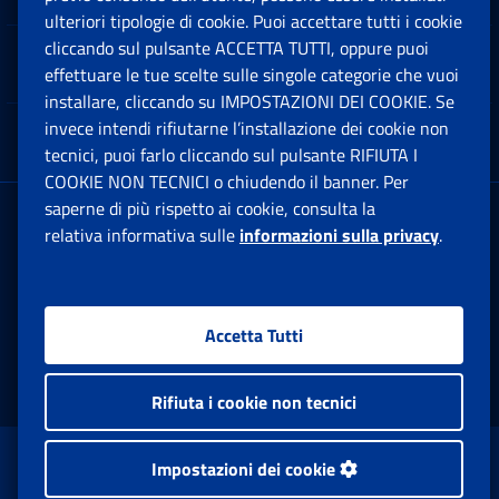
ulteriori tipologie di cookie. Puoi accettare tutti i cookie
cliccando sul pulsante ACCETTA TUTTI, oppure puoi
Note Legali
effettuare le tue scelte sulle singole categorie che vuoi
Ap
installare, cliccando su IMPOSTAZIONI DEI COOKIE. Se
invece intendi rifiutarne l’installazione dei cookie non
App mobile
Ap
tecnici, puoi farlo cliccando sul pulsante RIFIUTA I
COOKIE NON TECNICI o chiudendo il banner. Per
saperne di più rispetto ai cookie, consulta la
Sede Legale
: Via Ciro il Grande, 21
relativa informativa sulle
informazioni sulla privacy
.
00144 Roma
P.IVA 02121151001
Accetta Tutti
Facebook: Apre una nuova finestra
Twitter: Apre una nuova finestra
Whatsapp: Apre una nuova fi
Youtube: Apre una nuo
Instagram: Apre
Linkedin:
Rs
Rifiuta i cookie non tecnici
www.inps.gov.it © 1997-2026
Impostazioni dei cookie
Istituto Nazionale Previdenza Sociale.