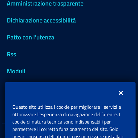
Amministrazione trasparente
Dichiarazione accessibilità
Patto con l'utenza
Rss
Moduli
Inps.design
Questo sito utilizza i cookie per migliorare i servizi e
Sedi e Contatti
ottimizzare l’esperienza di navigazione dell’utente. I
Ap
cookie di natura tecnica sono indispensabili per
permettere il corretto funzionamento del sito. Solo
Software
previo consenso dell’utente, possono essere installati
Ap