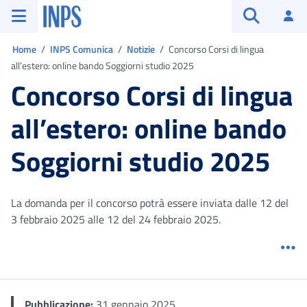
Vai al menu principale
Vai al contenuto principale
Vai al pie' di pagina
INPS ()
Ac
Apri cerca
Ti trovi in:
Home
INPS Comunica
Notizie
Concorso Corsi di lingua
all’estero: online bando Soggiorni studio 2025
Concorso Corsi di lingua
all’estero: online bando
Soggiorni studio 2025
La domanda per il concorso potrà essere inviata dalle 12 del
3 febbraio 2025 alle 12 del 24 febbraio 2025.
Me
Pubblicazione:
31 gennaio 2025