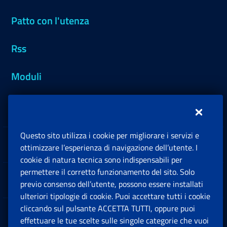
Patto con l'utenza
Rss
Moduli
Inps.design
Questo sito utilizza i cookie per migliorare i servizi e
Sedi e Contatti
ottimizzare l’esperienza di navigazione dell’utente. I
Ap
cookie di natura tecnica sono indispensabili per
permettere il corretto funzionamento del sito. Solo
Software
previo consenso dell’utente, possono essere installati
Ap
ulteriori tipologie di cookie. Puoi accettare tutti i cookie
cliccando sul pulsante ACCETTA TUTTI, oppure puoi
Note Legali
effettuare le tue scelte sulle singole categorie che vuoi
Ap