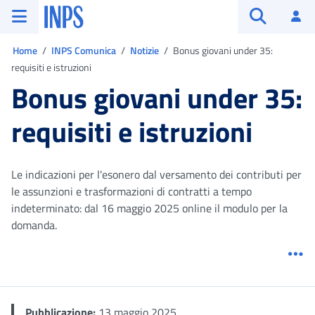
Vai al menu principale
Vai al contenuto principale
Vai al pie' di pagina
INPS ()
Ac
Apri cerca
Ti trovi in:
Home
INPS Comunica
Notizie
Bonus giovani under 35:
requisiti e istruzioni
Bonus giovani under 35:
requisiti e istruzioni
Le indicazioni per l'esonero dal versamento dei contributi per
le assunzioni e trasformazioni di contratti a tempo
indeterminato: dal 16 maggio 2025 online il modulo per la
domanda.
Me
Pubblicazione:
13 maggio 2025