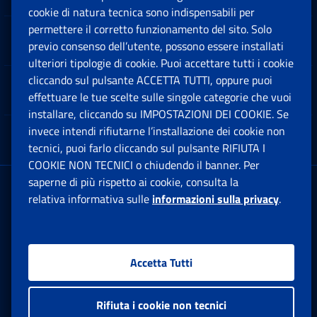
cookie di natura tecnica sono indispensabili per
permettere il corretto funzionamento del sito. Solo
Software
previo consenso dell’utente, possono essere installati
Ap
ulteriori tipologie di cookie. Puoi accettare tutti i cookie
cliccando sul pulsante ACCETTA TUTTI, oppure puoi
Note Legali
effettuare le tue scelte sulle singole categorie che vuoi
Ap
installare, cliccando su IMPOSTAZIONI DEI COOKIE. Se
invece intendi rifiutarne l’installazione dei cookie non
App mobile
Ap
tecnici, puoi farlo cliccando sul pulsante RIFIUTA I
COOKIE NON TECNICI o chiudendo il banner. Per
saperne di più rispetto ai cookie, consulta la
Sede Legale
: Via Ciro il Grande, 21
relativa informativa sulle
informazioni sulla privacy
.
00144 Roma
P.IVA 02121151001
Accetta Tutti
Facebook: Apre una nuova finestra
Twitter: Apre una nuova finestra
Whatsapp: Apre una nuova fi
Youtube: Apre una nuo
Instagram: Apre
Linkedin:
Rs
Rifiuta i cookie non tecnici