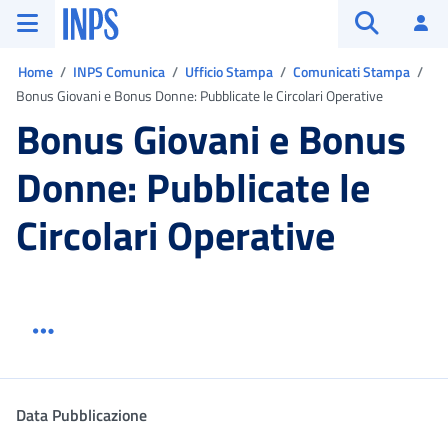
Vai al menu principale
Vai al contenuto principale
Vai al pie' di pagina
INPS ()
Ac
Apri cerca
Ti trovi in:
Home
INPS Comunica
Ufficio Stampa
Comunicati Stampa
Bonus Giovani e Bonus Donne: Pubblicate le Circolari Operative
Bonus Giovani e Bonus
Donne: Pubblicate le
Circolari Operative
Menu link servizio sezione
Dettaglio
Data Pubblicazione