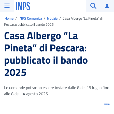
Vai al menu principale
Vai al contenuto principale
Vai al pie' di pagina
INPS ()
Ac
Apri cerca
Ti trovi in:
Home
INPS Comunica
Notizie
Casa Albergo “La Pineta” di
Pescara: pubblicato il bando 2025
Casa Albergo “La
Pineta” di Pescara:
pubblicato il bando
2025
Le domande potranno essere inviate dalle 8 del 15 luglio fino
alle 8 del 14 agosto 2025.
Me