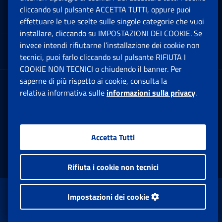
cliccando sul pulsante ACCETTA TUTTI, oppure puoi
Note Legali
effettuare le tue scelte sulle singole categorie che vuoi
Ap
installare, cliccando su IMPOSTAZIONI DEI COOKIE. Se
invece intendi rifiutarne l’installazione dei cookie non
App mobile
Ap
tecnici, puoi farlo cliccando sul pulsante RIFIUTA I
COOKIE NON TECNICI o chiudendo il banner. Per
saperne di più rispetto ai cookie, consulta la
Sede Legale
: Via Ciro il Grande, 21
relativa informativa sulle
informazioni sulla privacy
.
00144 Roma
P.IVA 02121151001
Accetta Tutti
Facebook: Apre una nuova finestra
Twitter: Apre una nuova finestra
Whatsapp: Apre una nuova fi
Youtube: Apre una nuo
Instagram: Apre
Linkedin:
Rs
Rifiuta i cookie non tecnici
www.inps.gov.it © 1997-2026
Impostazioni dei cookie
Istituto Nazionale Previdenza Sociale.
Tutti i diritti riservati.