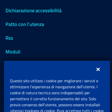
Dichiarazione accessibilità
Patto con l'utenza
Rss
Moduli
Inps.design
Questo sito utilizza i cookie per migliorare i servizi e
Sedi e Contatti
ottimizzare l’esperienza di navigazione dell’utente. I
Ap
cookie di natura tecnica sono indispensabili per
permettere il corretto funzionamento del sito. Solo
Software
previo consenso dell’utente, possono essere installati
Ap
ulteriori tipologie di cookie. Puoi accettare tutti i cookie