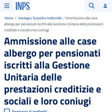
Vai al menu principale
Vai al contenuto principale
Vai al pie' di pagina
INPS ()
Ac
Apri cerca
Ti trovi in
Home
Sostegni, Sussidi e Indennità
Ammissione alle case
albergo per pensionati iscritti alla Gestione Unitaria delle prestazioni
creditizie e sociali e loro coniugi
Ammissione alle case
albergo per pensionati
iscritti alla Gestione
Unitaria delle
prestazioni creditizie e
sociali e loro coniugi
Aggiungi ai preferiti