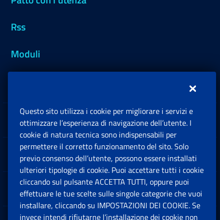
Rss
Moduli
Inps.design
Questo sito utilizza i cookie per migliorare i servizi e
Sedi e Contatti
ottimizzare l’esperienza di navigazione dell’utente. I
Ap
cookie di natura tecnica sono indispensabili per
permettere il corretto funzionamento del sito. Solo
Software
previo consenso dell’utente, possono essere installati
Ap
ulteriori tipologie di cookie. Puoi accettare tutti i cookie
cliccando sul pulsante ACCETTA TUTTI, oppure puoi
Note Legali
effettuare le tue scelte sulle singole categorie che vuoi
Ap
installare, cliccando su IMPOSTAZIONI DEI COOKIE. Se
invece intendi rifiutarne l’installazione dei cookie non