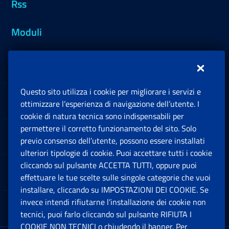
Rss
Moduli
Inps.design
Questo sito utilizza i cookie per migliorare i servizi e
Sedi e Contatti
ottimizzare l’esperienza di navigazione dell’utente. I
Ap
cookie di natura tecnica sono indispensabili per
permettere il corretto funzionamento del sito. Solo
Software
previo consenso dell’utente, possono essere installati
Ap
ulteriori tipologie di cookie. Puoi accettare tutti i cookie
cliccando sul pulsante ACCETTA TUTTI, oppure puoi
Note Legali
effettuare le tue scelte sulle singole categorie che vuoi
Ap
installare, cliccando su IMPOSTAZIONI DEI COOKIE. Se
invece intendi rifiutarne l’installazione dei cookie non
App mobile
Ap
tecnici, puoi farlo cliccando sul pulsante RIFIUTA I
COOKIE NON TECNICI o chiudendo il banner. Per