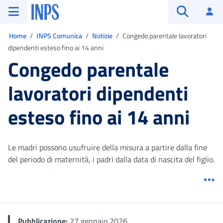
Vai al menu principale
Vai al contenuto principale
Vai al pie' di pagina
INPS ()
Ac
Apri cerca
Ti trovi in:
Home
INPS Comunica
Notizie
Congedo parentale lavoratori
dipendenti esteso fino ai 14 anni
Congedo parentale
lavoratori dipendenti
esteso fino ai 14 anni
Le madri possono usufruire della misura a partire dalla fine
del periodo di maternità, i padri dalla data di nascita del figlio.
Me
Pubblicazione:
27 gennaio 2026