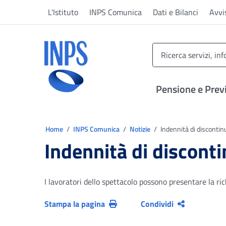
Vai al menu principale
Vai al contenuto principale
Vai al pie' di pagina
L'Istituto
INPS Comunica
Dati e Bilanci
Avvi
INPS ()
Pensione e Prev
Ti trovi in:
Home
INPS Comunica
Notizie
Indennità di discontinu
Indennità di disconti
I lavoratori dello spettacolo possono presentare la ric
Stampa la pagina
Condividi