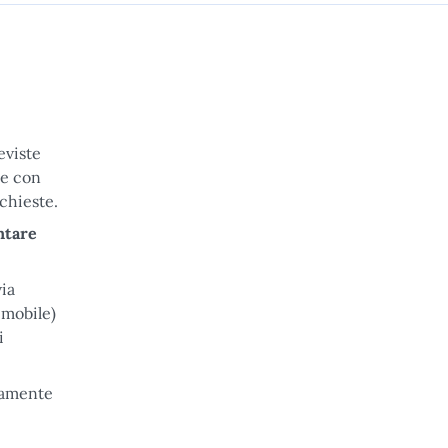
eviste
ne con
chieste.
entare
via
 mobile)
i
icamente