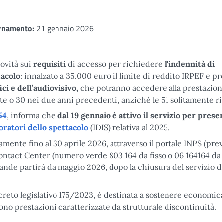
rnamento:
21 gennaio 2026
ovità sui
requisiti
di accesso per richiedere
l'indennità di
tacolo
: innalzato a 35.000 euro il limite di reddito IRPEF e pr
ci e dell’audiovisivo,
che potranno accedere alla prestazio
te o 30 nei due anni precedenti, anziché le 51 solitamente ri
54
, informa che
dal 19 gennaio è attivo il servizio per pres
oratori dello spettacolo
(IDIS) relativa al 2025.
ente fino al 30 aprile 2026, attraverso il portale INPS (pre
Contact Center (numero verde 803 164 da fisso o 06 164164 da
mande partirà da maggio 2026, dopo la chiusura del servizio d
ecreto legislativo 175/2023, è destinata a sostenere econom
gono prestazioni caratterizzate da strutturale discontinuità.