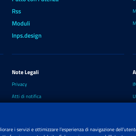
Rss
M
Moduli
M
Inps.design
Note Legali
A
Privacy
I
Atti di notifica
U
Impostazioni dei cookie
I
I
liorare i servizi e ottimizzare l’esperienza di navigazione dell’utent