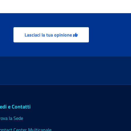
Lasciaci la tua opinione
edi e Contatti
rova la Sede
ontact Center Multicanale