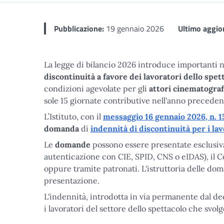
Pubblicazione:
19 gennaio 2026
Ultimo aggio
La legge di bilancio 2026 introduce importanti n
discontinuità a favore dei lavoratori dello spet
condizioni agevolate per gli
attori cinematografi
sole 15 giornate contributive nell'anno preceden
L’Istituto, con il
messaggio 16 gennaio 2026, n. 1
domanda
di
indennità di discontinuità per i lav
Le
domande
possono essere presentate esclusivam
autenticazione con CIE, SPID, CNS o eIDAS), il 
oppure tramite patronati. L'istruttoria delle do
presentazione.
L'indennità, introdotta in via permanente dal d
i lavoratori del settore dello spettacolo che svol