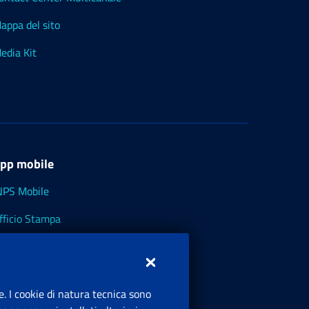
appa del sito
edia Kit
pp mobile
NPS Mobile
fficio Stampa
NPS - Museo Multimediale
NPS Cassetto Artigiani e Commercianti
e. I cookie di natura tecnica sono