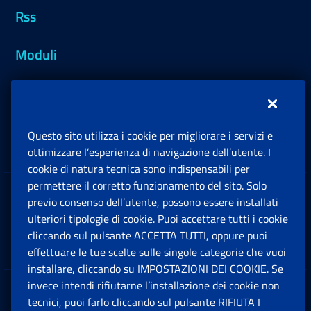
Rss
Moduli
Inps.design
Questo sito utilizza i cookie per migliorare i servizi e
Sedi e Contatti
ottimizzare l’esperienza di navigazione dell’utente. I
Ap
cookie di natura tecnica sono indispensabili per
permettere il corretto funzionamento del sito. Solo
Software
previo consenso dell’utente, possono essere installati
Ap
ulteriori tipologie di cookie. Puoi accettare tutti i cookie
cliccando sul pulsante ACCETTA TUTTI, oppure puoi
Note Legali
effettuare le tue scelte sulle singole categorie che vuoi
Ap
installare, cliccando su IMPOSTAZIONI DEI COOKIE. Se
invece intendi rifiutarne l’installazione dei cookie non
App mobile
Ap
tecnici, puoi farlo cliccando sul pulsante RIFIUTA I