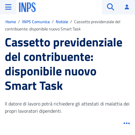
Vai al menu principale
Vai al contenuto principale
Vai al pie' di pagina
INPS ()
Ac
Apri cerca
Ti trovi in:
Home
INPS Comunica
Notizie
Cassetto previdenziale del
contribuente: disponibile nuovo Smart Task
Cassetto previdenziale
del contribuente:
disponibile nuovo
Smart Task
Il datore di lavoro potrà richiedere gli attestati di malattia dei
propri lavoratori dipendenti.
Me