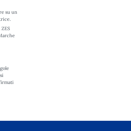
are su un
trice.
a ZES
 Marche
egole
si
firmati