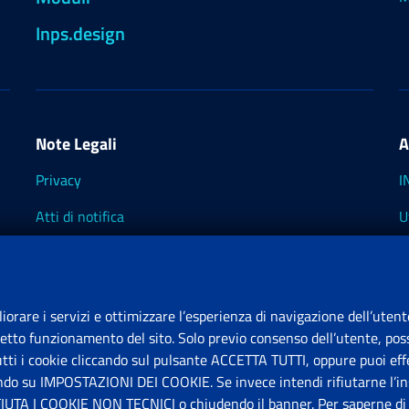
Inps.design
Note Legali
A
Privacy
I
Atti di notifica
U
Impostazioni dei cookie
I
I
liorare i servizi e ottimizzare l’esperienza di navigazione dell’utent
retto funzionamento del sito. Solo previo consenso dell’utente, poss
tutti i cookie cliccando sul pulsante ACCETTA TUTTI, oppure puoi effe
S
ando su IMPOSTAZIONI DEI COOKIE. Se invece intendi rifiutarne l’ins
FIUTA I COOKIE NON TECNICI o chiudendo il banner. Per saperne di p