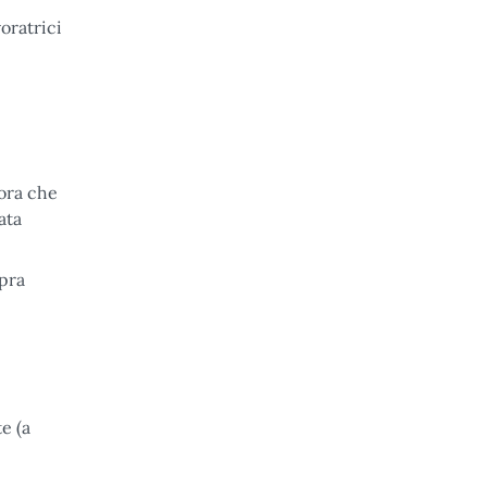
oratrici
cora che
ata
opra
e (a