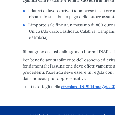
Quanto vale lo sconto? Fino a 800 euro al mese
I datori di lavoro privati (compreso il settor
risparmio sulla busta paga delle nuove assunt
L'importo sale fino a un massimo di 800 euro a
Unica (Abruzzo, Basilicata, Calabria, Campani
e Umbria).
Rimangono esclusi dallo sgravio i premi INAIL e i c
Per beneficiare stabilmente dell'esonero ed evit
fondamentali: l'assunzione deve effettivamente a
precedenti; l'azienda deve essere in regola con i 
dai sindacati più rappresentativi.
Tutti i dettagli nella
circolare INPS 14 maggio 20