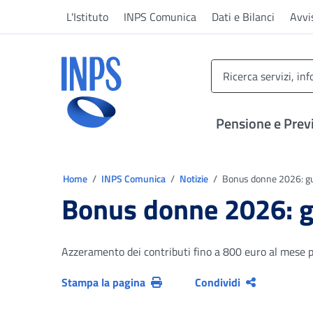
Vai al menu principale
Vai al contenuto principale
Vai al pie' di pagina
L'Istituto
INPS Comunica
Dati e Bilanci
Avvi
INPS ()
Pensione e Prev
Ti trovi in:
Home
INPS Comunica
Notizie
Bonus donne 2026: gui
Bonus donne 2026: gu
Azzeramento dei contributi fino a 800 euro al mese pe
Stampa la pagina
Condividi