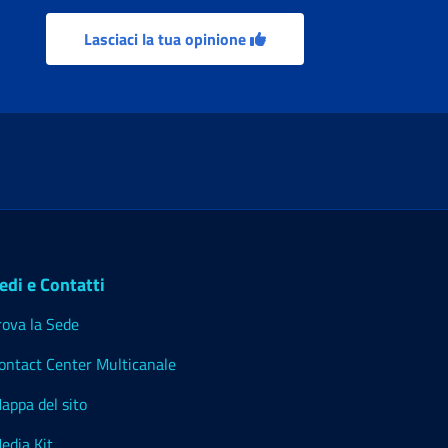
Lasciaci la tua opinione
edi e Contatti
rova la Sede
ontact Center Multicanale
appa del sito
edia Kit