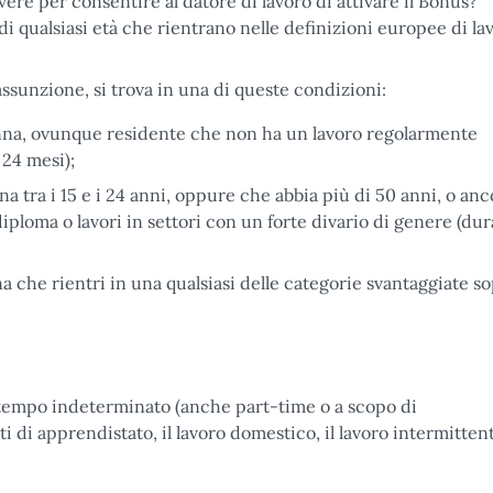
vere per consentire al datore di lavoro di attivare il Bonus?
di qualsiasi età che rientrano nelle definizioni europee di lav
l'assunzione, si trova in una di queste condizioni:
onna, ovunque residente che non ha un lavoro regolarmente
 24 mesi);
a tra i 15 e i 24 anni, oppure che abbia più di 50 anni, o an
iploma o lavori in settori con un forte divario di genere (dur
a che rientri in una qualsiasi delle categorie svantaggiate s
 a tempo indeterminato (anche part-time o a scopo di
i di apprendistato, il lavoro domestico, il lavoro intermittent