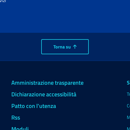
vizi
Torna su
Amministrazione trasparente
S
Dichiarazione accessibilità
T
Patto con l'utenza
C
Rss
M
Moduli
M