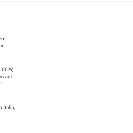
e
e
ro
100%)
rivati
°
 Italia,