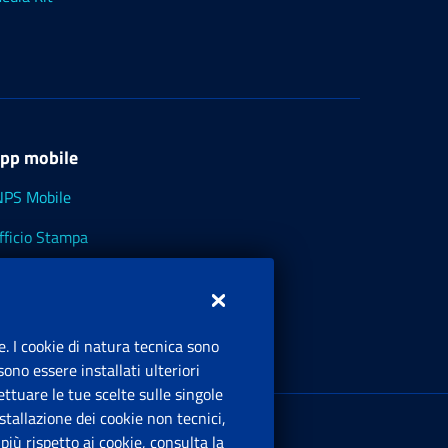
pp mobile
NPS Mobile
fficio Stampa
NPS - Museo Multimediale
NPS Cassetto Artigiani e Commercianti
e. I cookie di natura tecnica sono
ono essere installati ulteriori
ttuare le tue scelte sulle singole
ede Legale
: Via Ciro il Grande, 21
tallazione dei cookie non tecnici,
00144 Roma
iù rispetto ai cookie, consulta la