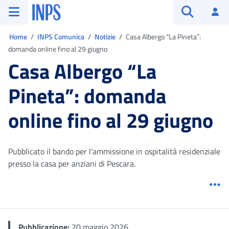
Vai al menu principale
Vai al contenuto principale
Vai al pie' di pagina
INPS ()
Ac
Apri cerca
Ti trovi in:
Home
INPS Comunica
Notizie
Casa Albergo “La Pineta”:
domanda online fino al 29 giugno
Casa Albergo “La
Pineta”: domanda
online fino al 29 giugno
Pubblicato il bando per l’ammissione in ospitalità residenziale
presso la casa per anziani di Pescara.
Me
Pubblicazione:
20 maggio 2026