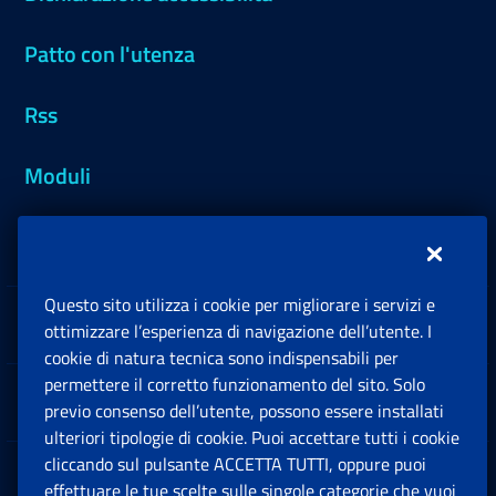
Patto con l'utenza
Rss
Moduli
Inps.design
Questo sito utilizza i cookie per migliorare i servizi e
Sedi e Contatti
ottimizzare l’esperienza di navigazione dell’utente. I
Ap
cookie di natura tecnica sono indispensabili per
permettere il corretto funzionamento del sito. Solo
Software
previo consenso dell’utente, possono essere installati
Ap
ulteriori tipologie di cookie. Puoi accettare tutti i cookie
cliccando sul pulsante ACCETTA TUTTI, oppure puoi
Note Legali
effettuare le tue scelte sulle singole categorie che vuoi
Ap