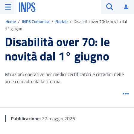
Vai al menu principale
Vai al contenuto principale
Vai al pie' di pagina
INPS ()
Ac
Apri cerca
Ti trovi in:
Home
INPS Comunica
Notizie
Disabilità over 70: le novità dal
1° giugno
Disabilità over 70: le
novità dal 1° giugno
Istruzioni operative per medici certificatori e cittadini nelle
aree coinvolte dalla riforma.
Me
Pubblicazione:
27 maggio 2026