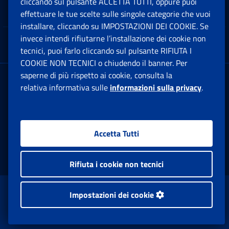
cliccando sul pulsante ACCETTA TUTTI, oppure puoi
Note Legali
effettuare le tue scelte sulle singole categorie che vuoi
Ap
installare, cliccando su IMPOSTAZIONI DEI COOKIE. Se
invece intendi rifiutarne l’installazione dei cookie non
App mobile
Ap
tecnici, puoi farlo cliccando sul pulsante RIFIUTA I
COOKIE NON TECNICI o chiudendo il banner. Per
saperne di più rispetto ai cookie, consulta la
Sede Legale
: Via Ciro il Grande, 21
relativa informativa sulle
informazioni sulla privacy
.
00144 Roma
P.IVA 02121151001
Accetta Tutti
Facebook: Apre una nuova finestra
Twitter: Apre una nuova finestra
Whatsapp: Apre una nuova fi
Youtube: Apre una nuo
Instagram: Apre
Linkedin:
Rs
Rifiuta i cookie non tecnici
www.inps.gov.it © 1997-2026
Impostazioni dei cookie
Istituto Nazionale Previdenza Sociale.
Tutti i diritti riservati.