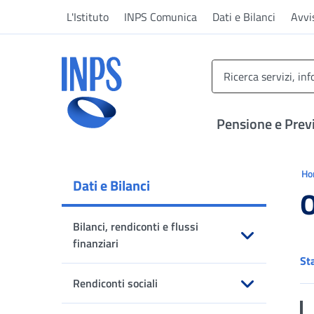
Vai al menu principale
Vai al contenuto principale
Vai al pie' di pagina
L'Istituto
INPS Comunica
Dati e Bilanci
Avvi
INPS ()
Pensione e Prev
Ti 
H
Dati e Bilanci
O
Bilanci, rendiconti e flussi
finanziari
St
Apri sottomenu
Rendiconti sociali
Apri sottomenu