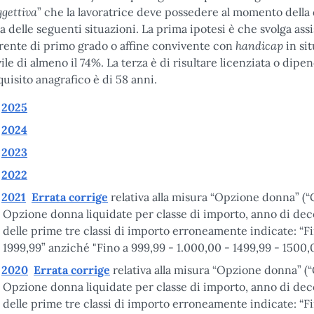
ggettiva
” che la lavoratrice deve possedere al momento della 
a delle seguenti situazioni. La prima ipotesi è che svolga ass
handicap
rente di primo grado o affine convivente con
in sit
vile di almeno il 74%. La terza è di risultare licenziata o dipe
quisito anagrafico è di 58 anni.
2025
2024
2023
2022
2021
Errata corrige
relativa alla misura “Opzione donna” (
Opzione donna liquidate per classe di importo, anno di deco
delle prime tre classi di importo erroneamente indicate: “F
1999,99” anziché "Fino a 999,99 - 1.000,00 - 1499,99 - 1500,
2020
Errata corrige
relativa alla misura “Opzione donna” (
Opzione donna liquidate per classe di importo, anno di deco
delle prime tre classi di importo erroneamente indicate: “F