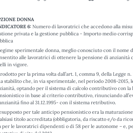
PZIONE DONNA
NDICATORE 6:
Numero di lavoratrici che accedono alla misu
stione privata e la gestione pubblica - Importo medio corrisp
bblica
 regime sperimentale donna, meglio conosciuto con il nome d
nsentito alle lavoratrici di ottenere la pensione di anzianità c
elli in vigore.
trodotto per la prima volta dall’art. 1, comma 9, della Legge 
ha stabilito che, in via sperimentale, nel periodo 2008-2015
zianità, optando per il sistema di calcolo contributivo con la
nsionistico in base al criterio contributivo, rinunciando all’
 anzianità fino al 31.12.1995- con il sistema retributivo.
esupposto per tale anticipo pensionistico era la maturazione 
alsiasi titolo accreditata (obbligatoria, da riscatto e/o da rico
à per le lavoratrici dipendenti o di 58 per le autonome – e, p