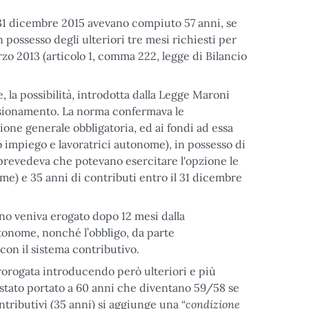
l 31 dicembre 2015 avevano compiuto 57 anni, se
possesso degli ulteriori tre mesi richiesti per
arzo 2013 (articolo 1, comma 222, legge di Bilancio
, la possibilità, introdotta dalla Legge Maroni
ensionamento. La norma confermava le
azione generale obbligatoria, ed ai fondi ad essa
co impiego e lavoratrici autonome), in possesso di
 prevedeva che potevano esercitare l'opzione le
me) e 35 anni di contributi entro il 31 dicembre
egno veniva erogato dopo 12 mesi dalla
utonome, nonché l’obbligo, da parte
con il sistema contributivo.
prorogata introducendo però ulteriori e più
 è stato portato a 60 anni che diventano 59/58 se
condizione
ontributivi (35 anni) si aggiunge una “