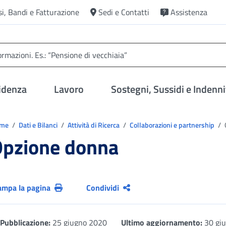
si, Bandi e Fatturazione
Sedi e Contatti
Assistenza
idenza
Lavoro
Sostegni, Sussidi e Indenni
trovi in:
ome
Dati e Bilanci
Attività di Ricerca
Collaborazioni e partnership
pzione donna
ampa la pagina
Condividi
Pubblicazione:
25 giugno 2020
Ultimo aggiornamento:
30 gi