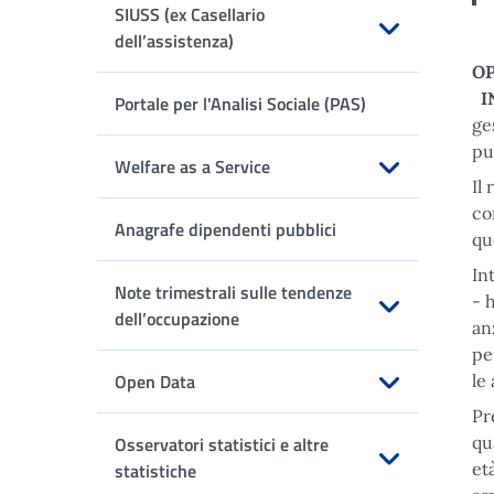
SIUSS (ex Casellario
dell’assistenza)
O
Apri sottomenu
I
Portale per l'Analisi Sociale (PAS)
ge
pu
Welfare as a Service
Il
Apri sottomenu
co
Anagrafe dipendenti pubblici
qu
In
Note trimestrali sulle tendenze
- 
dell’occupazione
an
Apri sottomenu
pe
Open Data
le
Pr
Apri sottomenu
Osservatori statistici e altre
qu
statistiche
et