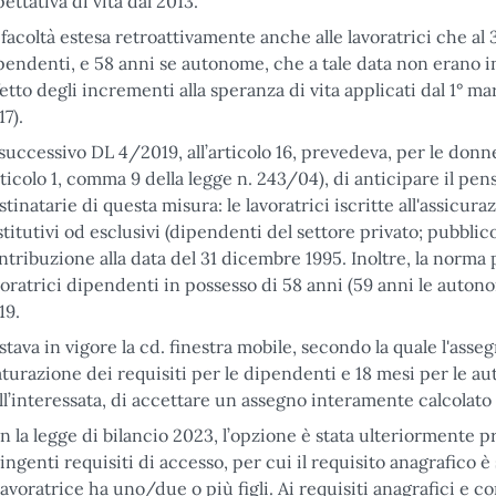
pettativa di vita dal 2013.
 facoltà estesa retroattivamente anche alle lavoratrici che a
pendenti, e 58 anni se autonome, che a tale data non erano in 
fetto degli incrementi alla speranza di vita applicati dal 1° m
17).
 successivo DL 4/2019, all’articolo 16, prevedeva, per le donne
rticolo 1, comma 9 della legge n. 243/04), di anticipare il p
stinatarie di questa misura: le lavoratrici iscritte all'assicur
stitutivi od esclusivi (dipendenti del settore privato; pubbli
ntribuzione alla data del 31 dicembre 1995. Inoltre, la norma
voratrici dipendenti in possesso di 58 anni (59 anni le autono
19.
stava in vigore la cd. finestra mobile, secondo la quale l'ass
turazione dei requisiti per le dipendenti e 18 mesi per le a
ll’interessata, di accettare un assegno interamente calcolato 
n la legge di bilancio 2023, l’opzione è stata ulteriormente 
ringenti requisiti di accesso, per cui il requisito anagrafico
 lavoratrice ha uno/due o più figli. Ai requisiti anagrafici e c