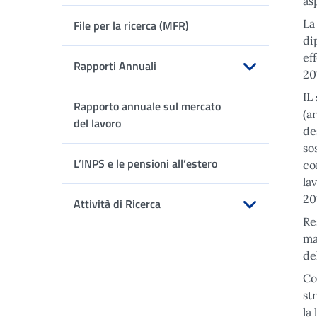
as
Apri sottomenu
La
File per la ricerca (MFR)
di
ef
Rapporti Annuali
20
Apri sottomenu
IL
Rapporto annuale sul mercato
(a
del lavoro
de
so
L’INPS e le pensioni all’estero
co
la
20
Attività di Ricerca
Re
Apri sottomenu
ma
de
Co
st
la