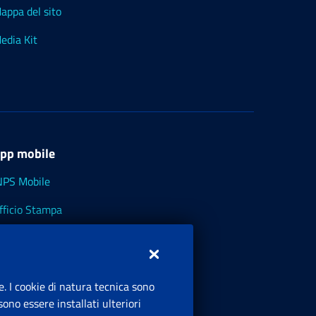
appa del sito
edia Kit
pp mobile
NPS Mobile
fficio Stampa
NPS - Museo Multimediale
NPS Cassetto Artigiani e Commercianti
e. I cookie di natura tecnica sono
ono essere installati ulteriori