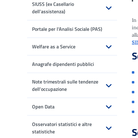
SIUSS (ex Casellario
dell’assistenza)
In
Apri sottomenu
in
Portale per l'Analisi Sociale (PAS)
al
SI
Welfare as a Service
S
Apri sottomenu
Anagrafe dipendenti pubblici
Note trimestrali sulle tendenze
dell’occupazione
Apri sottomenu
Open Data
Apri sottomenu
Osservatori statistici e altre
S
statistiche