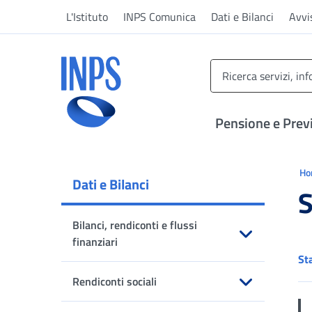
Vai al menu principale
Vai al contenuto principale
Vai al pie' di pagina
L'Istituto
INPS Comunica
Dati e Bilanci
Avvi
INPS ()
Pensione e Prev
Ti 
H
Dati e Bilanci
S
Bilanci, rendiconti e flussi
finanziari
St
Apri sottomenu
Rendiconti sociali
Apri sottomenu