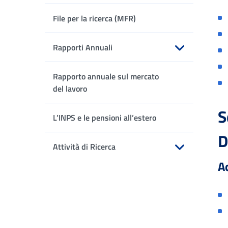
Apri sottomenu
File per la ricerca (MFR)
Rapporti Annuali
Apri sottomenu
Rapporto annuale sul mercato
del lavoro
S
L’INPS e le pensioni all’estero
D
Attività di Ricerca
A
Apri sottomenu