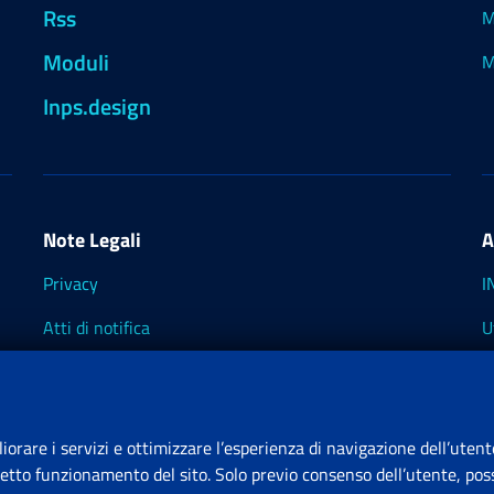
Rss
M
Moduli
M
Inps.design
Note Legali
A
Privacy
I
Atti di notifica
U
Impostazioni dei cookie
I
I
liorare i servizi e ottimizzare l’esperienza di navigazione dell’utent
retto funzionamento del sito. Solo previo consenso dell’utente, poss