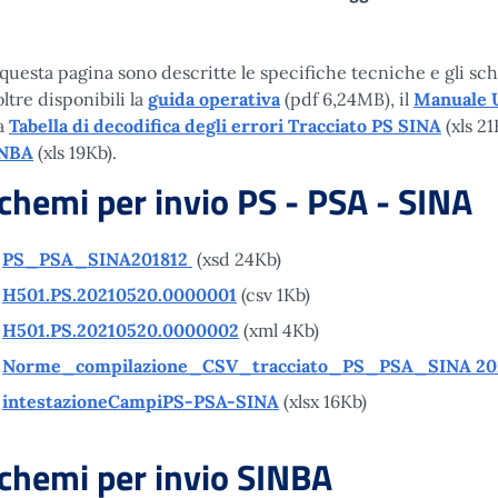
 questa pagina sono descritte le specifiche tecniche e gli sche
oltre disponibili la
guida operativa
(pdf 6,24MB), il
Manuale U
la
Tabella di decodifica degli errori Tracciato PS SINA
(xls 2
NBA
(xls 19Kb).
chemi per invio PS - PSA - SINA
PS_PSA_SINA201812
(xsd 24Kb)
H501.PS.20210520.0000001
(csv 1Kb)
H501.PS.20210520.0000002
(xml 4Kb)
Norme_compilazione_CSV_tracciato_PS_PSA_SINA 20
intestazioneCampiPS-PSA-SINA
(xlsx 16Kb)
chemi per invio SINBA