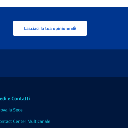
Lasciaci la tua opinione
edi e Contatti
rova la Sede
ontact Center Multicanale