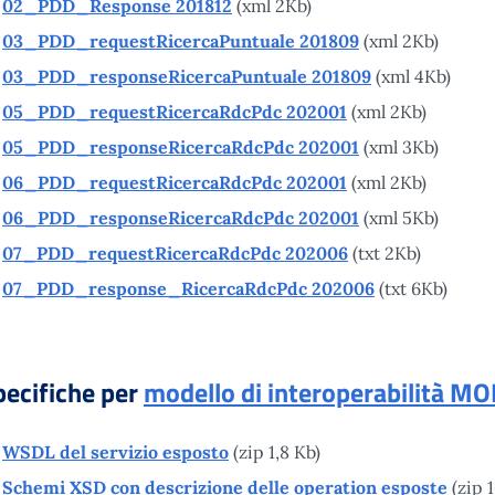
02_PDD_Response 201812
(xml 2Kb)
03_PDD_requestRicercaPuntuale 201809
(xml 2Kb)
03_PDD_responseRicercaPuntuale 201809
(xml 4Kb)
05_PDD_requestRicercaRdcPdc 202001
(xml 2Kb)
05_PDD_responseRicercaRdcPdc 202001
(xml 3Kb)
06_PDD_requestRicercaRdcPdc 202001
(xml 2Kb)
06_PDD_responseRicercaRdcPdc 202001
(xml 5Kb)
07_PDD_requestRicercaRdcPdc 202006
(txt 2Kb)
07_PDD_response_RicercaRdcPdc 202006
(txt 6Kb)
pecifiche per
modello di interoperabilità MO
WSDL del servizio esposto
(zip 1,8 Kb)
Schemi XSD con descrizione delle operation esposte
(zip 