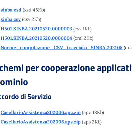
sinba.xsd
(xsd 45Kb)
sinba.csv
(csv 2Kb)
H501.SINBA.20210520.0000003
(csv 1Kb)
H501.SINBA.20210520.0000004
(xml 2Kb)
Norme_compilazione_CSV_tracciato_SINBA 202105
(doc
chemi per cooperazione applicati
ominio
ccordo di Servizio
CasellarioAssistenza202006.apc.zip
(apc 18Kb)
CasellarioAssistenza202006.aps.zip
(aps 2Kb)