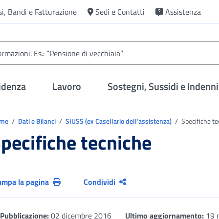
si, Bandi e Fatturazione
Sedi e Contatti
Assistenza
idenza
Lavoro
Sostegni, Sussidi e Indenni
trovi in:
ome
Dati e Bilanci
SIUSS (ex Casellario dell’assistenza)
Specifiche te
pecifiche tecniche
ampa la pagina
Condividi
Pubblicazione:
02 dicembre 2016
Ultimo aggiornamento:
19 