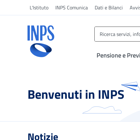
Vai al menu principale
Vai al contenuto principale
Vai al pie' di pagina
L'Istituto
INPS Comunica
Dati e Bilanci
Avvi
INPS ()
Pensione e Prev
Benvenuti in INPS
Notizie