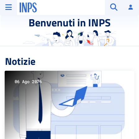
Vai al menu principale
Vai al contenuto principale
Vai al pie' di pagina
INPS ()
Ac
Apri cerca
Benvenuti in INPS
Notizie
06 Ago 2026