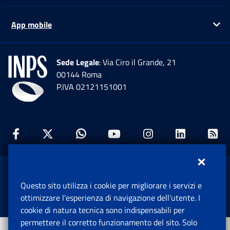
App mobile
Ap
Sede Legale
: Via Ciro il Grande, 21
00144 Roma
P.IVA 02121151001
Facebook: Apre una nuova finestra
Twitter: Apre una nuova finestra
Whatsapp: Apre una nuova fi
Youtube: Apre una nuo
Instagram: Apre
Linkedin:
Rs
www.inps.gov.it © 1997-2026
Questo sito utilizza i cookie per migliorare i servizi e
Istituto Nazionale Previdenza Sociale.
ottimizzare l’esperienza di navigazione dell’utente. I
Tutti i diritti riservati.
cookie di natura tecnica sono indispensabili per
permettere il corretto funzionamento del sito. Solo