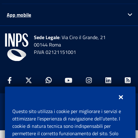
App mobile
Ap
Sede Legale
: Via Ciro il Grande, 21
00144 Roma
P.IVA 02121151001
Facebook: Apre una nuova finestra
Twitter: Apre una nuova finestra
Whatsapp: Apre una nuova fi
Youtube: Apre una nuo
Instagram: Apre
Linkedin:
Rs
www.inps.gov.it © 1997-2026
Questo sito utilizza i cookie per migliorare i servizi e
Istituto Nazionale Previdenza Sociale.
ottimizzare l’esperienza di navigazione dell’utente. I
Tutti i diritti riservati.
cookie di natura tecnica sono indispensabili per
permettere il corretto funzionamento del sito. Solo