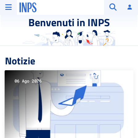
Vai al menu principale
Vai al contenuto principale
Vai al pie' di pagina
INPS ()
Ac
Apri cerca
Benvenuti in INPS
Notizie
06 Ago 2026