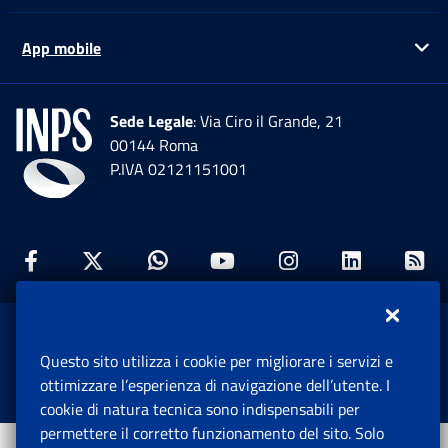
App mobile
Ap
Sede Legale
: Via Ciro il Grande, 21
00144 Roma
P.IVA 02121151001
Facebook: Apre una nuova finestra
Twitter: Apre una nuova finestra
Whatsapp: Apre una nuova fi
Youtube: Apre una nuo
Instagram: Apre
Linkedin:
Rs
www.inps.gov.it © 1997-2026
Questo sito utilizza i cookie per migliorare i servizi e
Istituto Nazionale Previdenza Sociale.
ottimizzare l’esperienza di navigazione dell’utente. I
Tutti i diritti riservati.
cookie di natura tecnica sono indispensabili per
permettere il corretto funzionamento del sito. Solo