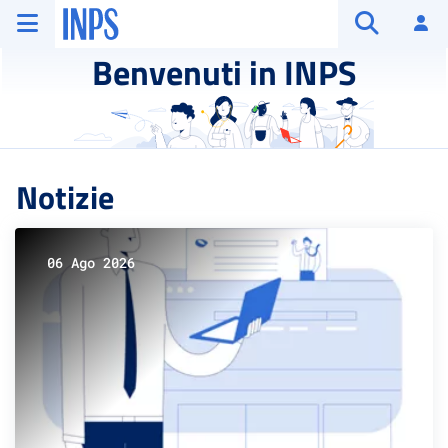
Vai al menu principale
Vai al contenuto principale
Vai al pie' di pagina
INPS ()
Ac
Apri cerca
Benvenuti in INPS
Notizie
06 Ago 2026