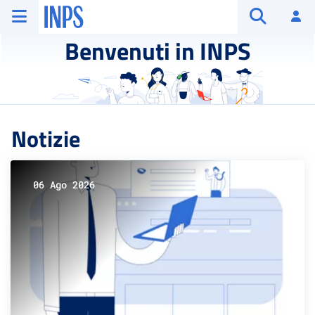
Vai al menu principale
Vai al contenuto principale
Vai al pie' di pagina
INPS ()
Ac
Apri cerca
Benvenuti in INPS
Notizie
06 Ago 2026