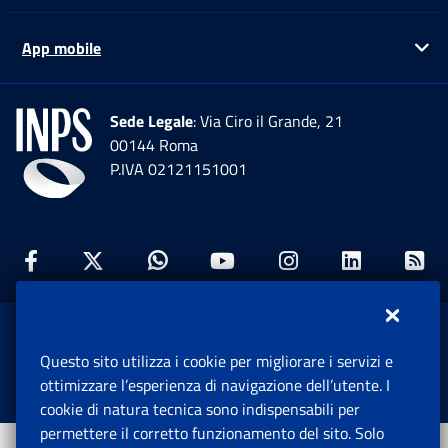
App mobile
Ap
Sede Legale
: Via Ciro il Grande, 21
00144 Roma
P.IVA 02121151001
Facebook: Apre una nuova finestra
Twitter: Apre una nuova finestra
Whatsapp: Apre una nuova fi
Youtube: Apre una nuo
Instagram: Apre
Linkedin:
Rs
www.inps.gov.it © 1997-2026
Questo sito utilizza i cookie per migliorare i servizi e
Istituto Nazionale Previdenza Sociale.
ottimizzare l’esperienza di navigazione dell’utente. I
Tutti i diritti riservati.
cookie di natura tecnica sono indispensabili per
permettere il corretto funzionamento del sito. Solo