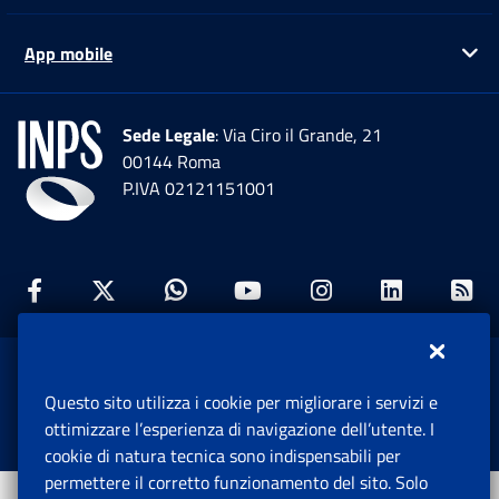
App mobile
Ap
Sede Legale
: Via Ciro il Grande, 21
00144 Roma
P.IVA 02121151001
Facebook: Apre una nuova finestra
Twitter: Apre una nuova finestra
Whatsapp: Apre una nuova fi
Youtube: Apre una nuo
Instagram: Apre
Linkedin:
Rs
www.inps.gov.it © 1997-2026
Questo sito utilizza i cookie per migliorare i servizi e
Istituto Nazionale Previdenza Sociale.
ottimizzare l’esperienza di navigazione dell’utente. I
Tutti i diritti riservati.
cookie di natura tecnica sono indispensabili per
permettere il corretto funzionamento del sito. Solo