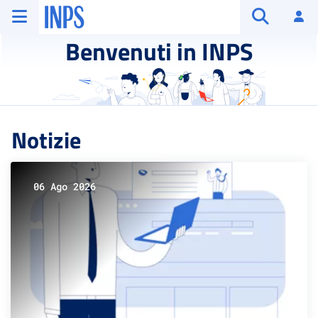
Vai al menu principale
Vai al contenuto principale
Vai al pie' di pagina
INPS ()
Ac
Apri cerca
Benvenuti in INPS
Notizie
06 Ago 2026