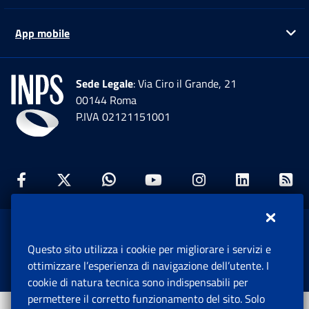
App mobile
Ap
Sede Legale
: Via Ciro il Grande, 21
00144 Roma
P.IVA 02121151001
Facebook: Apre una nuova finestra
Twitter: Apre una nuova finestra
Whatsapp: Apre una nuova fi
Youtube: Apre una nuo
Instagram: Apre
Linkedin:
Rs
www.inps.gov.it © 1997-2026
Questo sito utilizza i cookie per migliorare i servizi e
Istituto Nazionale Previdenza Sociale.
ottimizzare l’esperienza di navigazione dell’utente. I
Tutti i diritti riservati.
cookie di natura tecnica sono indispensabili per
permettere il corretto funzionamento del sito. Solo