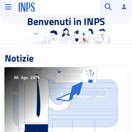
Vai al menu principale
Vai al contenuto principale
Vai al pie' di pagina
INPS ()
Ac
Apri cerca
Benvenuti in INPS
Notizie
06 Ago 2026