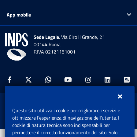
App mobile
Ap
Sede Legale
: Via Ciro il Grande, 21
00144 Roma
P.IVA 02121151001
Facebook: Apre una nuova finestra
Twitter: Apre una nuova finestra
Whatsapp: Apre una nuova fi
Youtube: Apre una nuo
Instagram: Apre
Linkedin:
Rs
www.inps.gov.it © 1997-2026
Questo sito utilizza i cookie per migliorare i servizi e
Istituto Nazionale Previdenza Sociale.
ottimizzare l’esperienza di navigazione dell’utente. I
Tutti i diritti riservati.
cookie di natura tecnica sono indispensabili per
permettere il corretto funzionamento del sito. Solo