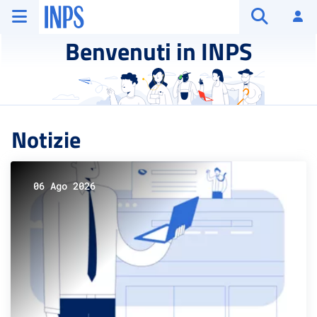
Vai al menu principale
Vai al contenuto principale
Vai al pie' di pagina
INPS ()
Ac
Apri cerca
Benvenuti in INPS
Notizie
06 Ago 2026