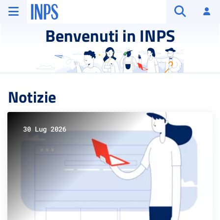
Vai al menu principale
Vai al contenuto principale
Vai al pie' di pagina
INPS ()
Ac
Apri cerca
Benvenuti in INPS
Notizie
30 Lug 2026