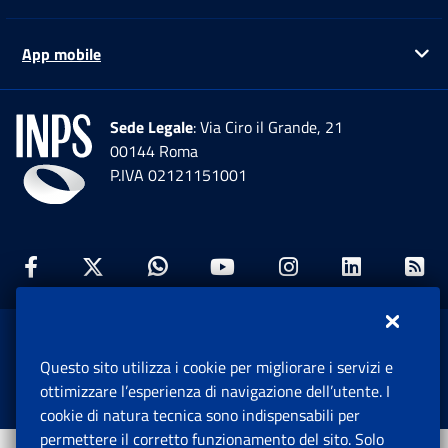
App mobile
Ap
Sede Legale
: Via Ciro il Grande, 21
00144 Roma
P.IVA 02121151001
Facebook: Apre una nuova finestra
Twitter: Apre una nuova finestra
Whatsapp: Apre una nuova fi
Youtube: Apre una nuo
Instagram: Apre
Linkedin:
Rs
www.inps.gov.it © 1997-2026
Questo sito utilizza i cookie per migliorare i servizi e
Istituto Nazionale Previdenza Sociale.
ottimizzare l’esperienza di navigazione dell’utente. I
Tutti i diritti riservati.
cookie di natura tecnica sono indispensabili per
permettere il corretto funzionamento del sito. Solo